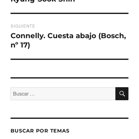
entradas
SIGUIENTE
Connelly. Cuesta abajo (Bosch,
Entrada
siguiente:
nº 17)
BU
Buscar
por:
BUSCAR POR TEMAS