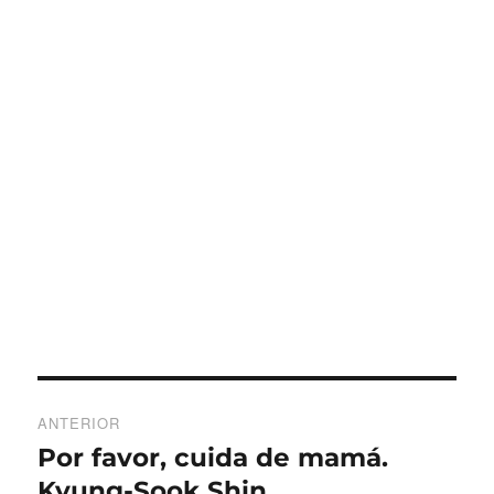
Navegación
ANTERIOR
de
Por favor, cuida de mamá.
Entrada
anterior:
Kyung-Sook Shin