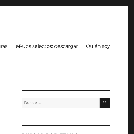
uras
ePubs selectos: descargar
Quién soy
BUSCAR
Buscar
por: