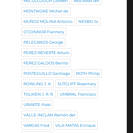
McCULLOUGH Colleen
McEWAN Ian
MONTAIGNE Michel de
MUÑOZ MOLINA Antonio
NESBO Jo
O'CONNOR Flannery
PELECANOS George
PEREZ-REVERTE Arturo
PEREZ GALDOS Benito
POSTEGUILLO Santiago
ROTH Philip
ROWLING J. K.
SUTCLIFF Rosemary
TOLKIEN J. R. R.
UMBRAL Francisco
URIARTE Iñaki
VALLE-INCLAN Ramón del
VARGAS Fred
VILA-MATAS Enrique