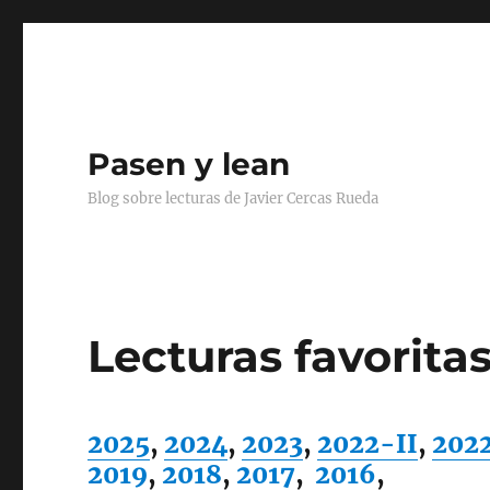
Pasen y lean
Blog sobre lecturas de Javier Cercas Rueda
Lecturas favorita
2025
,
2024
,
2023
,
2022-II
,
202
2019
,
2018
,
2017
,
2016
,