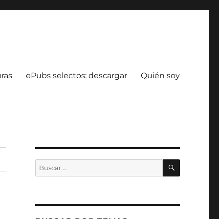
uras
ePubs selectos: descargar
Quién soy
BUSCAR
Buscar
por: