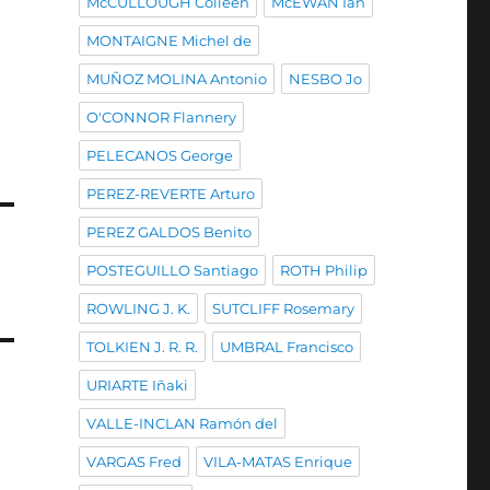
McCULLOUGH Colleen
McEWAN Ian
MONTAIGNE Michel de
MUÑOZ MOLINA Antonio
NESBO Jo
O'CONNOR Flannery
PELECANOS George
PEREZ-REVERTE Arturo
PEREZ GALDOS Benito
POSTEGUILLO Santiago
ROTH Philip
ROWLING J. K.
SUTCLIFF Rosemary
TOLKIEN J. R. R.
UMBRAL Francisco
URIARTE Iñaki
VALLE-INCLAN Ramón del
VARGAS Fred
VILA-MATAS Enrique