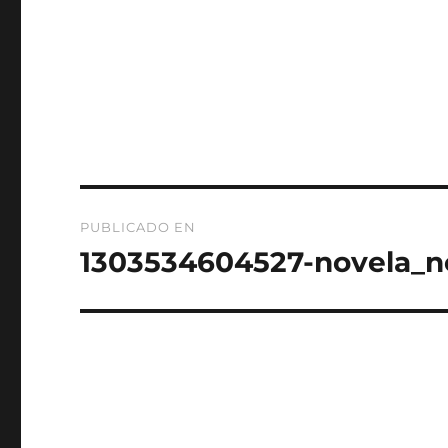
Navegación
PUBLICADO EN
de
1303534604527-novela_n
entradas