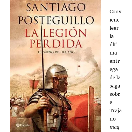
Conv
iene
leer
la
últi
ma
entr
ega
de la
saga
sobr
e
Traja
no
mag