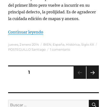
del primer libro pero vuelve a incurrir en su
principal defecto, la prolijidad. Es de agradecer
la cuidada edición de mapas y anexos.
«Posteguillo. La segunda de Traj
Continuar leyendo
Publicado
Categorías
Etiqu
jueves, 2 enero 2014
BIEN
,
España
,
Histórica
,
Siglo XX
el
en
POSTEGUILLO Santiago
1 comentario
Posteguillo.
La
segunda
de
Paginación
PÁGINA
1
Trajano
PRÓ
de
XIMA
PÁGI
entradas
NA
BU
Buscar