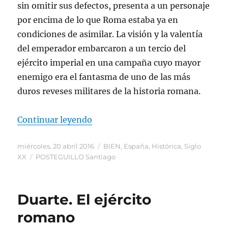
sin omitir sus defectos, presenta a un personaje
por encima de lo que Roma estaba ya en
condiciones de asimilar. La visión y la valentía
del emperador embarcaron a un tercio del
ejército imperial en una campaña cuyo mayor
enemigo era el fantasma de uno de las más
duros reveses militares de la historia romana.
«La legión perdida (Trajano III). 
Continuar leyendo
Publicado
Categorías
miércoles, 20 abril 2016
BIEN
,
España
,
Histórica
,
Siglo
el
Etiquetas
XX
POSTEGUILLO Santiago
Duarte. El ejército
romano