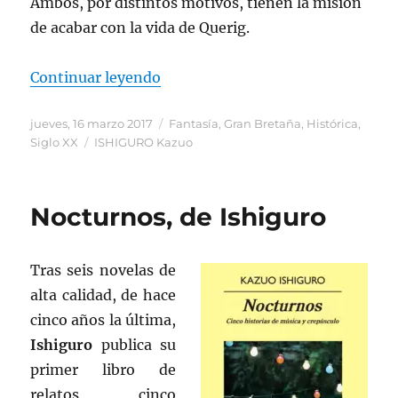
Ambos, por distintos motivos, tienen la misión
de acabar con la vida de Querig.
«Ishiguro. El gigante enterrado»
Continuar leyendo
Publicado
Categorías
jueves, 16 marzo 2017
Fantasía
,
Gran Bretaña
,
Histórica
,
el
Etiquetas
Siglo XX
ISHIGURO Kazuo
Nocturnos, de Ishiguro
Tras seis novelas de
alta calidad, de hace
cinco años la última,
Ishiguro
publica su
primer libro de
relatos, cinco