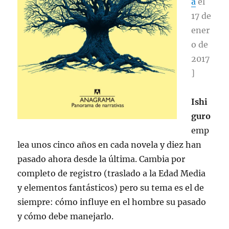
a
el
17 de
ener
o de
2017
]
Ishi
guro
emp
lea unos cinco años en cada novela y diez han
pasado ahora desde la última. Cambia por
completo de registro (traslado a la Edad Media
y elementos fantásticos) pero su tema es el de
siempre: cómo influye en el hombre su pasado
y cómo debe manejarlo.