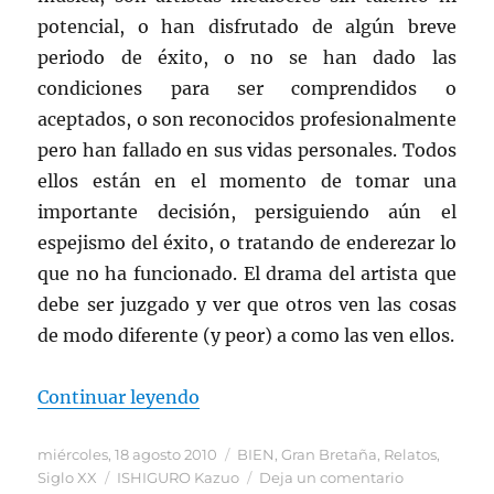
potencial, o han disfrutado de algún breve
periodo de éxito, o no se han dado las
condiciones para ser comprendidos o
aceptados, o son reconocidos profesionalmente
pero han fallado en sus vidas personales. Todos
ellos están en el momento de tomar una
importante decisión, persiguiendo aún el
espejismo del éxito, o tratando de enderezar lo
que no ha funcionado. El drama del artista que
debe ser juzgado y ver que otros ven las cosas
de modo diferente (y peor) a como las ven ellos.
«Nocturnos, de Ishiguro»
Continuar leyendo
Publicado
Categorías
miércoles, 18 agosto 2010
BIEN
,
Gran Bretaña
,
Relatos
,
el
Etiquetas
en
Siglo XX
ISHIGURO Kazuo
Deja un comentario