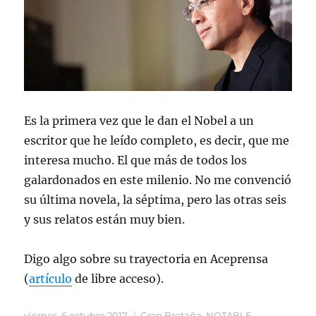
Es la primera vez que le dan el Nobel a un
escritor que he leído completo, es decir, que me
interesa mucho. El que más de todos los
galardonados en este milenio. No me convenció
su última novela, la séptima, pero las otras seis
y sus relatos están muy bien.
Digo algo sobre su trayectoria en Aceprensa
(
artículo
de libre acceso).
Publicado
Categorías
viernes, 6 octubre 2017
Gran Bretaña
,
NOTABLE
,