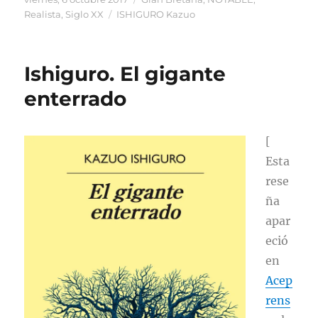
el
Etiquetas
Realista
,
Siglo XX
ISHIGURO Kazuo
Ishiguro. El gigante
enterrado
[
Esta
rese
ña
apar
eció
en
Acep
rens