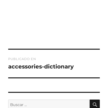
Navegación
PUBLICADO EN
de
accessories-dictionary
entradas
BU
Buscar