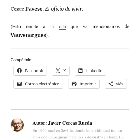
Cesare
,
.
Pavese
El oficio de vivir
(Esto remite a la
cita
que ya mencionamos de
).
Vauvenargues
Compártalo:
Facebook
X
LinkedIn
Correo electrónico
Imprimir
Más
Autor:
Javier Cercas Rueda
En 1965 nací en Sevilla, donde he vivido casi treinta
años con un pequeño paréntesis de cuatro en Jerez. En