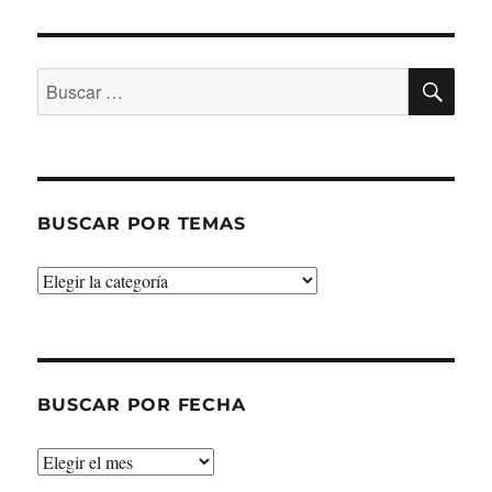
BU
Buscar
por:
BUSCAR POR TEMAS
Buscar
por
temas
BUSCAR POR FECHA
Buscar
por