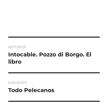
Navegación
ANTERIOR
de
Intocable. Pozzo di Borgo. El
Entrada
anterior:
libro
entradas
SIGUIENTE
Todo Pelecanos
Entrada
siguiente: