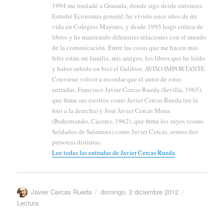
1994 me trasladé a Granada, donde sigo desde entonces.
Estudié Economía general, he vivido once años de mi
vida en Colegios Mayores, y desde 1995 hago crítica de
libros y he mantenido diferentes relaciones con el mundo
de la comunicación. Entre las cosas que me hacen más
feliz están mi familia, mis amigos, los libros que he leído
y haber subido en bici el Galibier. AVISO IMPORTANTE
Conviene volver a recordar que el autor de estas
entradas, Francisco Javier Cercas Rueda (Sevilla, 1965),
que firma sus escritos como Javier Cercas Rueda (en la
foto a la derecha) y José Javier Cercas Mena
(Ibahernando, Cáceres, 1962), que firma los suyos (como
Soldados de Salamina) como Javier Cercas, somos dos
personas distintas.
Lee todas las entradas de Javier Cercas Rueda
Autor
Publicado
Categorías
Javier Cercas Rueda
domingo, 2 diciembre 2012
el
Lectura