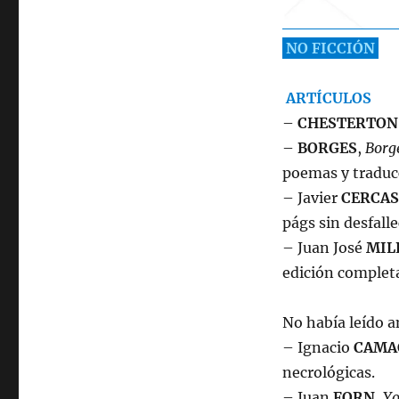
NO FICCIÓN
ARTÍCULOS
–
CHESTERTON
–
BORGES
,
Borg
poemas y traduc
– Javier
CERCAS
págs sin desfall
– Juan José
MIL
edición completa
No había leído a
– Ignacio
CAMA
necrológicas.
– Juan
FORN
,
Yo