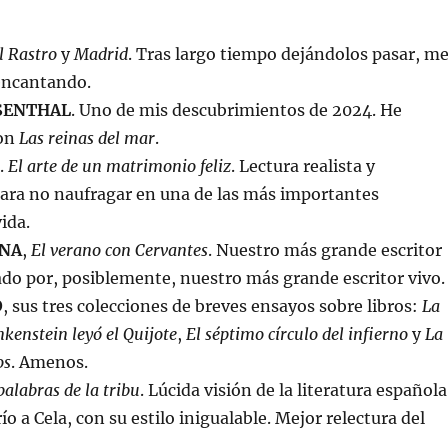
l Rastro
y
Madrid
. Tras largo tiempo dejándolos pasar, m
encantando.
SENTHAL
. Uno de mis descubrimientos de 2024. He
con
Las reinas del mar
.
.
El arte de un matrimonio feliz
. Lectura realista y
ara no naufragar en una de las más importantes
ida.
NA
,
El verano con Cervantes
. Nuestro más grande escritor
o por, posiblemente, nuestro más grande escritor vivo.
O
, sus tres colecciones de breves ensayos sobre libros:
La
kenstein leyó el Quijote
,
El séptimo círculo del infierno
y
La
os
. Amenos.
palabras de la tribu
. Lúcida visión de la literatura española
o a Cela, con su estilo inigualable. Mejor relectura del