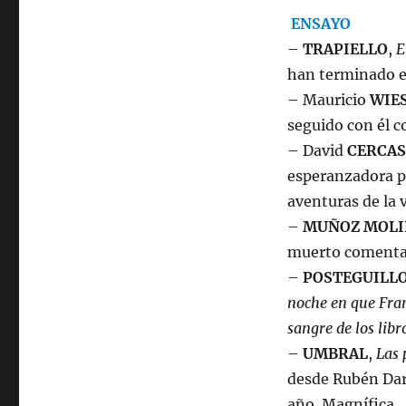
ENSAYO
–
TRAPIELLO
,
E
han terminado 
– Mauricio
WIE
seguido con él 
– David
CERCAS
esperanzadora p
aventuras de la v
–
MUÑOZ MOLI
muerto comentad
–
POSTEGUILL
noche en que Fran
sangre de los libr
–
UMBRAL
,
Las 
desde Rubén Darí
año. Magnífica.