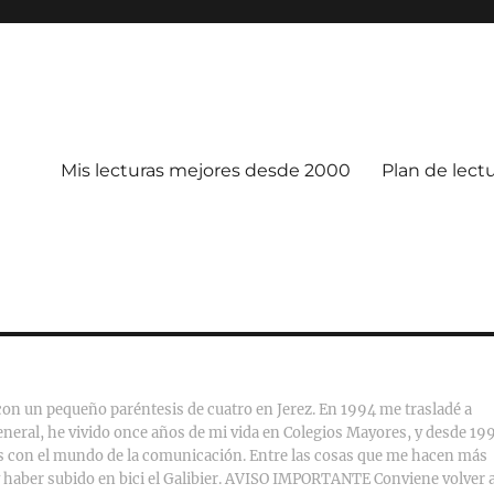
Mis lecturas mejores desde 2000
Plan de lect
 con un pequeño paréntesis de cuatro en Jerez. En 1994 me trasladé a
eral, he vivido once años de mi vida en Colegios Mayores, y desde 19
nes con el mundo de la comunicación. Entre las cosas que me hacen más
o y haber subido en bici el Galibier. AVISO IMPORTANTE Conviene volver 