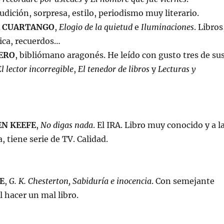
rudición, sorpresa, estilo, periodismo muy literario.
A CUARTANGO
,
Elogio de la quietud
e
Iluminaciones
. Libros
sica, recuerdos…
ERO
, bibliómano aragonés. He leído con gusto tres de su
l lector incorregible
,
El tenedor de libros
y
Lecturas y
N KEEFE
,
No digas nada
. El IRA. Libro muy conocido y a l
, tiene serie de TV. Calidad.
E
,
G. K. Chesterton, Sabiduría e inocencia
. Con semejante
il hacer un mal libro.