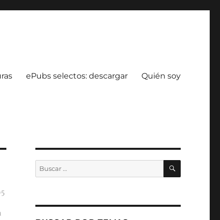
uras
ePubs selectos: descargar
Quién soy
BUSCAR
Buscar
por:
95
a