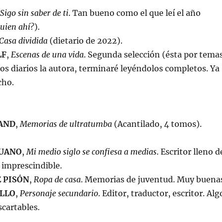
Sigo sin saber de ti
. Tan bueno como el que leí el año
uien ahí?
).
Casa dividida
(dietario de 2022).
LF
,
Escenas de una vida
. Segunda selección (ésta por tema
icos diarios la autora, terminaré leyéndolos completos. Ya
cho.
AND
,
Memorias de ultratumba
(Acantilado, 4 tomos).
UANO
,
Mi medio siglo se confiesa a medias
. Escritor lleno d
 imprescindible.
 PISÓN
,
Ropa de casa
. Memorias de juventud. Muy buena
LLO
,
Personaje secundario
. Editor, traductor, escritor. Alg
scartables.