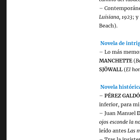
– Contemporáne
Luisiana, 1923
; y
Beach).
Novela de intri
– Lo más memor
MANCHETTE
(
B
SJÖWALL
(
El ho
Novela históric
–
PÉREZ GALDÓ
inferior, para mi,
– Juan Manuel
ojos esconde la 
leído antes
Las m
– Tras la insist