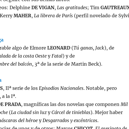
os: Delphine
DE VIGAN
,
Las gratitudes
; Tim
GAUTREAU
 Kerry
MAHER
,
La librera de París
(perfil novelado de Sylv
ga
able algo de Elmore
LEONARD
(
Tú ganas, Jack
), de
alada de la costa Oeste
y
Fatal
) y de
mbre del balcón
, 3ª de la serie de Martin Beck).
a
S
, IIª serie de los
Episodios Nacionales
. Notable, pero
 a la Iª.
DE PRADA
, magníficas las dos novelas que componen
Mil
noche
(
La ciudad sin luz
y
Cárcel de tinieblas
). Mejor haber
áscaras del héroe
y
Desgarrados y excéntricos
.
encias de unos y de otros: Marcos
CHICOT
,
El asesinato de