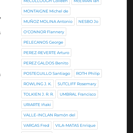
McCULLOUGH Colleen
McEWAN Ian
MONTAIGNE Michel de
,
MUÑOZ MOLINA Antonio
NESBO Jo
O'CONNOR Flannery
s
PELECANOS George
PEREZ-REVERTE Arturo
PEREZ GALDOS Benito
POSTEGUILLO Santiago
ROTH Philip
a
ROWLING J. K.
SUTCLIFF Rosemary
TOLKIEN J. R. R.
UMBRAL Francisco
URIARTE Iñaki
VALLE-INCLAN Ramón del
VARGAS Fred
VILA-MATAS Enrique