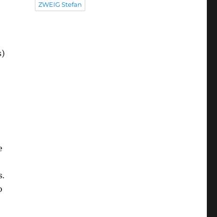
ZWEIG Stefan
s)
e
s.
o