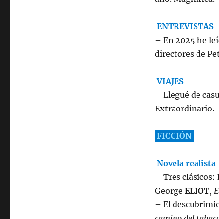
ENTREVISTAS
– En 2025 he leí
directores de Pe
VIAJES
– Llegué de casu
Extraordinario.
FICCIÓN
Novela realista
– Tres clásicos:
George
ELIOT
,
E
– El descubrimie
camino del tabac