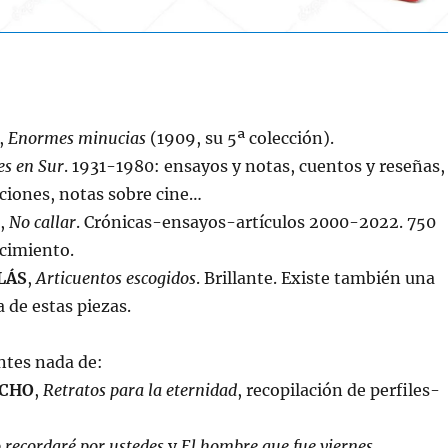
,
Enormes minucias
(1909, su 5ª colección).
es en Sur
. 1931-1980: ensayos y notas, cuentos y reseñas,
ciones, notas sobre cine…
,
No callar
. Crónicas-ensayos-artículos 2000-2022. 750
ecimiento.
LÁS
,
Articuentos escogidos
. Brillante. Existe también una
 de estas piezas.
ntes nada de:
CHO
,
Retratos para la eternidad
, recopilación de perfiles-
 recordaré por ustedes
y
El hombre que fue viernes
.