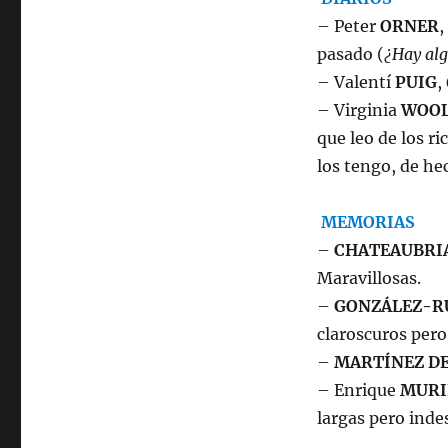
– Peter
ORNER
,
pasado (
¿Hay alg
– Valentí
PUIG
,
– Virginia
WOO
que leo de los r
los tengo, de he
MEMORIAS
–
CHATEAUBRI
Maravillosas.
–
GONZÁLEZ-R
claroscuros pero
–
MARTÍNEZ DE
– Enrique
MURI
largas pero inde