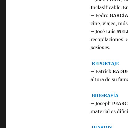
Inclasificable. E
– Pedro
GARCÍ
cine, viajes, mú
– José Luis
MEL
recopilaciones:
E
pasiones
.
REPORTAJE
– Patrick
RADDE
altura de su fama
BIOGRAFÍA
– Joseph
PEARC
material es difíc
DIARIOS