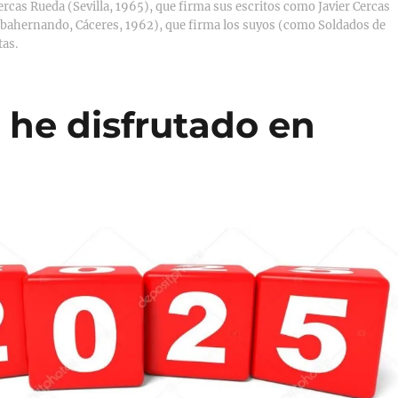
Cercas Rueda (Sevilla, 1965), que firma sus escritos como Javier Cercas
 (Ibahernando, Cáceres, 1962), que firma los suyos (como Soldados de
tas.
 he disfrutado en