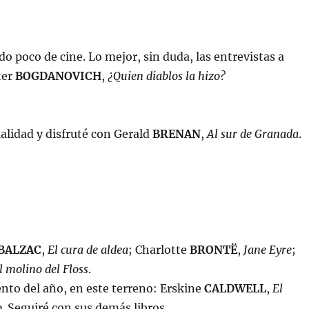
do poco de cine. Lo mejor, sin duda, las entrevistas a
ter
BOGDANOVICH
,
¿Quien diablos la hizo?
alidad y disfruté con Gerald
BRENAN
,
Al sur de Granada
.
BALZAC
,
El cura de aldea
; Charlotte
BRONTË
,
Jane Eyre
;
l molino del Floss
.
nto del año, en este terreno: Erskine
CALDWELL
,
El
o
. Seguiré con sus demás libros.