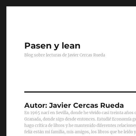
Pasen y lean
Blog sobre lecturas de Javier Cercas Rueda
Autor:
Javier Cercas Rueda
En 1965 nací en Sevilla, donde he vivido casi treinta años
Granada, donde sigo desde entonces. Estudié Economía gen
hago crítica de libros y he mantenido diferentes relacio
feliz están mi familia, mis amigos, los libros que he leíd