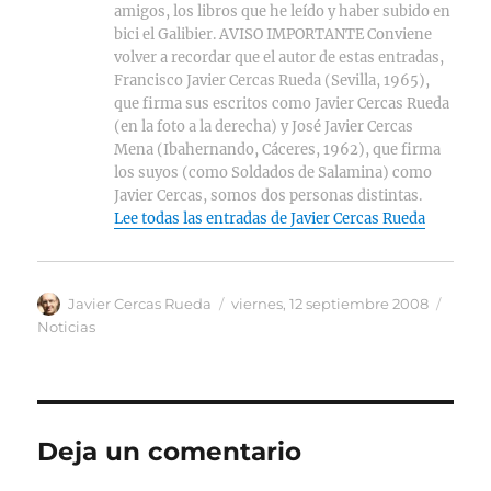
amigos, los libros que he leído y haber subido en
bici el Galibier. AVISO IMPORTANTE Conviene
volver a recordar que el autor de estas entradas,
Francisco Javier Cercas Rueda (Sevilla, 1965),
que firma sus escritos como Javier Cercas Rueda
(en la foto a la derecha) y José Javier Cercas
Mena (Ibahernando, Cáceres, 1962), que firma
los suyos (como Soldados de Salamina) como
Javier Cercas, somos dos personas distintas.
Lee todas las entradas de Javier Cercas Rueda
Autor
Publicado
Categ
Javier Cercas Rueda
viernes, 12 septiembre 2008
el
Noticias
Deja un comentario