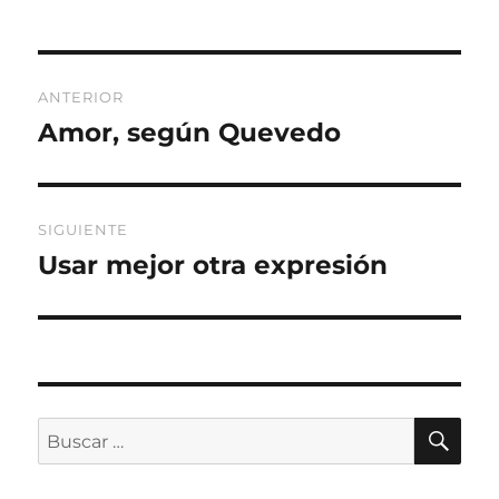
Navegación
ANTERIOR
de
Amor, según Quevedo
Entrada
anterior:
entradas
SIGUIENTE
Usar mejor otra expresión
Entrada
siguiente:
BU
Buscar
por: