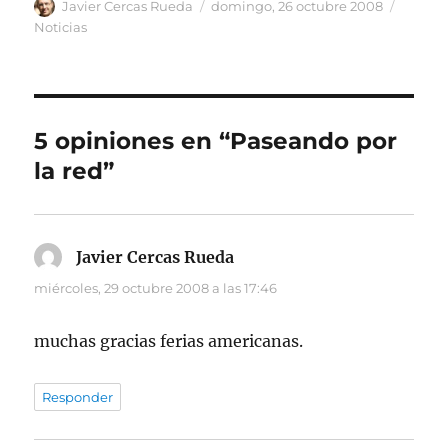
Autor
Publicado
Catego
Javier Cercas Rueda
domingo, 26 octubre 2008
el
Noticias
5 opiniones en “Paseando por
la red”
Javier Cercas Rueda
dice:
miércoles, 29 octubre 2008 a las 17:46
muchas gracias ferias americanas.
Responder