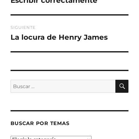
Escribir correctamente
anterior:
entradas
SIGUIENTE
La locura de Henry James
Entrada
siguiente:
BU
Buscar
por:
BUSCAR POR TEMAS