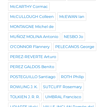
McCARTHY Cormac
McCULLOUGH Colleen
McEWAN Ian
MONTAIGNE Michel de
MUÑOZ MOLINA Antonio
NESBO Jo
O'CONNOR Flannery
PELECANOS George
PEREZ-REVERTE Arturo
PEREZ GALDOS Benito
POSTEGUILLO Santiago
ROTH Philip
ROWLING J. K.
SUTCLIFF Rosemary
TOLKIEN J. R. R.
UMBRAL Francisco
URIARTE Iñaki
VALLE-INCLAN Ramón del