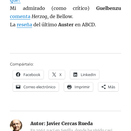
qué?
Mi admirado (como crítico)
Guelbenzu
comenta
Herzog
, de Bellow.
La
reseña
del último
Auster
en ABCD.
Compártalo:
Facebook
X
LinkedIn
Correo electrónico
Imprimir
Más
Autor:
Javier Cercas Rueda
En 1965 nací en Sevilla, donde he vivido casi