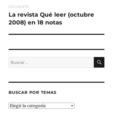
SIGUIENTE
La revista Qué leer (octubre
Entrada
siguiente:
2008) en 18 notas
BU
Buscar
por:
BUSCAR POR TEMAS
Buscar
por