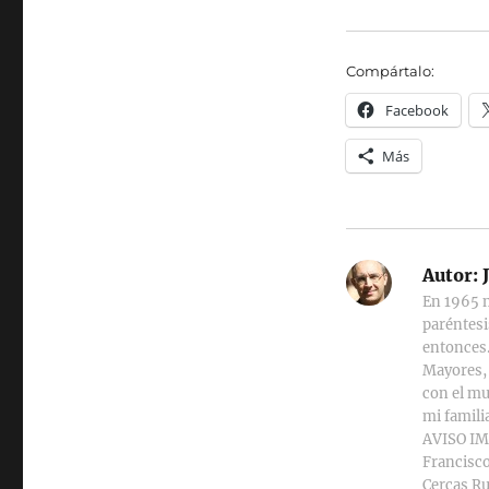
Compártalo:
Facebook
Más
Autor:
J
En 1965 n
paréntesi
entonces.
Mayores, 
con el mu
mi familia
AVISO IMP
Francisco
Cercas Ru