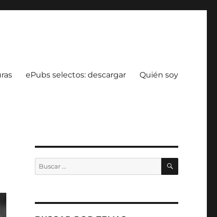
uras
ePubs selectos: descargar
Quién soy
BUSCAR
Buscar
por: