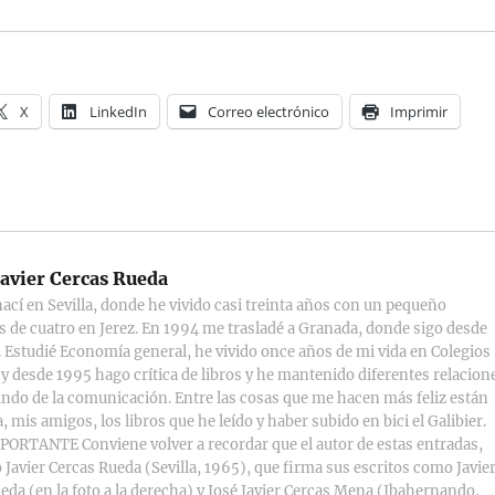
X
LinkedIn
Correo electrónico
Imprimir
avier Cercas Rueda
ací en Sevilla, donde he vivido casi treinta años con un pequeño
s de cuatro en Jerez. En 1994 me trasladé a Granada, donde sigo desde
 Estudié Economía general, he vivido once años de mi vida en Colegios
y desde 1995 hago crítica de libros y he mantenido diferentes relacion
ndo de la comunicación. Entre las cosas que me hacen más feliz están
, mis amigos, los libros que he leído y haber subido en bici el Galibier.
ORTANTE Conviene volver a recordar que el autor de estas entradas,
 Javier Cercas Rueda (Sevilla, 1965), que firma sus escritos como Javie
eda (en la foto a la derecha) y José Javier Cercas Mena (Ibahernando,