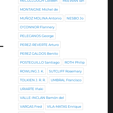
McCULLOUGH Colleen
McEWAN Ian
MONTAIGNE Michel de
MUÑOZ MOLINA Antonio
NESBO Jo
O'CONNOR Flannery
PELECANOS George
PEREZ-REVERTE Arturo
PEREZ GALDOS Benito
POSTEGUILLO Santiago
ROTH Philip
ROWLING J. K.
SUTCLIFF Rosemary
TOLKIEN J. R. R.
UMBRAL Francisco
URIARTE Iñaki
VALLE-INCLAN Ramón del
VARGAS Fred
VILA-MATAS Enrique