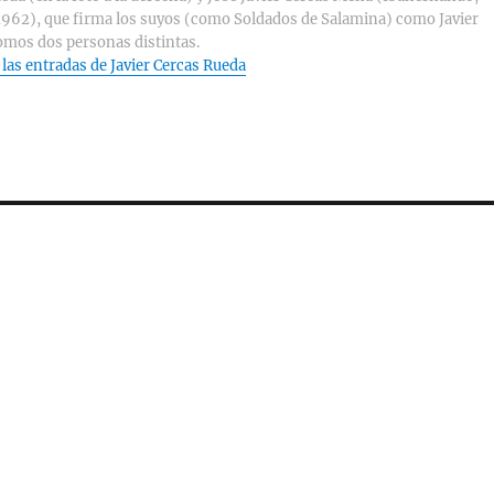
1962), que firma los suyos (como Soldados de Salamina) como Javier
omos dos personas distintas.
 las entradas de Javier Cercas Rueda