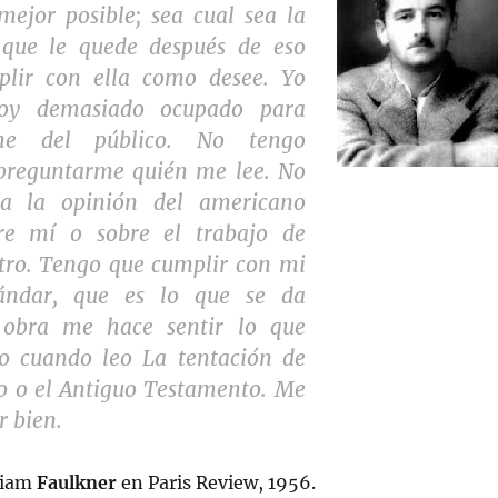
mejor posible; sea cual sea la
 que le quede después de eso
lir con ella como desee. Yo
oy demasiado ocupado para
me del público. No tengo
preguntarme quién me lee. No
a la opinión del americano
re mí o sobre el trabajo de
otro. Tengo que cumplir con mi
tándar, que es lo que se da
 obra me hace sentir lo que
to cuando leo
La tentación de
o
o el
Antiguo Testamento
. Me
r bien.
lliam
Faulkner
en Paris Review, 1956.