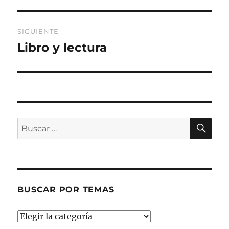
anterior:
entradas
SIGUIENTE
Libro y lectura
Entrada
siguiente:
BU
Buscar
por:
BUSCAR POR TEMAS
Buscar