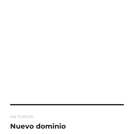
Navegación
ANTERIOR
de
Nuevo dominio
Entrada