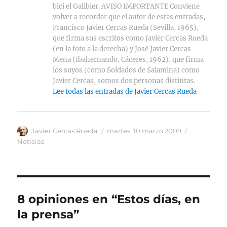
bici el Galibier. AVISO IMPORTANTE Conviene
volver a recordar que el autor de estas entradas,
Francisco Javier Cercas Rueda (Sevilla, 1965),
que firma sus escritos como Javier Cercas Rueda
(en la foto a la derecha) y José Javier Cercas
Mena (Ibahernando, Cáceres, 1962), que firma
los suyos (como Soldados de Salamina) como
Javier Cercas, somos dos personas distintas.
Lee todas las entradas de Javier Cercas Rueda
Autor
Publicado
Categorías
Javier Cercas Rueda
martes, 10 marzo 2009
el
Noticias
8 opiniones en “Estos días, en
la prensa”