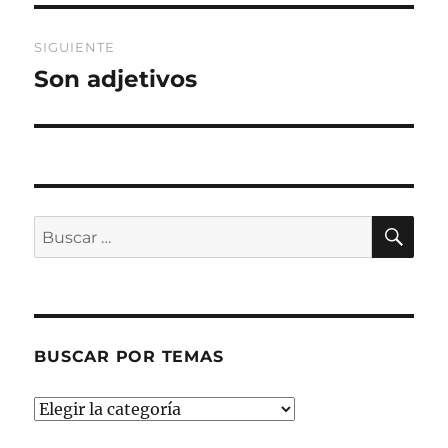
SIGUIENTE
Son adjetivos
Entrada
siguiente:
BU
Buscar
por:
BUSCAR POR TEMAS
Buscar
por