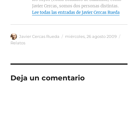
Javier Cercas, somos dos personas distintas.
Lee todas las entradas de Javier Cercas Rueda
Autor
Publicado
Categor
Javier Cercas Rueda
miércoles, 26 agosto 2009
el
Relatos
Deja un comentario