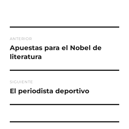
Navegación
ANTERIOR
de
Apuestas para el Nobel de
Entrada
anterior:
literatura
entradas
SIGUIENTE
El periodista deportivo
Entrada
siguiente: