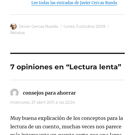
Lee todas las entradas de Javier Cercas Rueda
Autor
Publicado
Categorías
Javier Cercas Rueda
lunes, 5 octubre 2009
el
Relatos
7 opiniones en “Lectura lenta”
consejos para ahorrar
dice:
miércoles, 27 abril 2011 a las 22:24
Muy buena explicación de los conceptos para la
lectura de un cuento, muchas veces nos parece