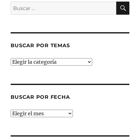
BU
Buscar
por:
BUSCAR POR TEMAS
Buscar
por
temas
BUSCAR POR FECHA
Buscar
por
fecha