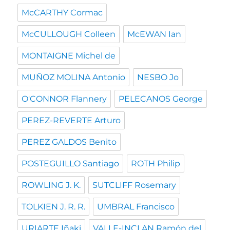
McCARTHY Cormac
McCULLOUGH Colleen
McEWAN Ian
MONTAIGNE Michel de
MUÑOZ MOLINA Antonio
NESBO Jo
O'CONNOR Flannery
PELECANOS George
PEREZ-REVERTE Arturo
PEREZ GALDOS Benito
POSTEGUILLO Santiago
ROTH Philip
ROWLING J. K.
SUTCLIFF Rosemary
TOLKIEN J. R. R.
UMBRAL Francisco
URIARTE Iñaki
VALLE-INCLAN Ramón del