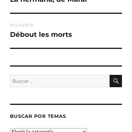
anterior:
entradas
SIGUIENTE
Débout les morts
Entrada
siguiente:
BU
Buscar
por:
BUSCAR POR TEMAS
Buscar