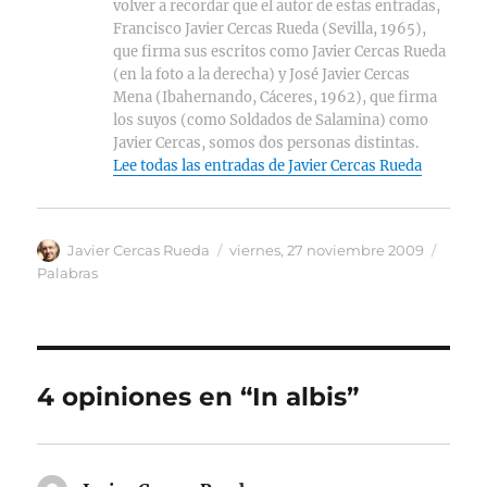
volver a recordar que el autor de estas entradas,
Francisco Javier Cercas Rueda (Sevilla, 1965),
que firma sus escritos como Javier Cercas Rueda
(en la foto a la derecha) y José Javier Cercas
Mena (Ibahernando, Cáceres, 1962), que firma
los suyos (como Soldados de Salamina) como
Javier Cercas, somos dos personas distintas.
Lee todas las entradas de Javier Cercas Rueda
Autor
Publicado
Categ
Javier Cercas Rueda
viernes, 27 noviembre 2009
el
Palabras
4 opiniones en “In albis”