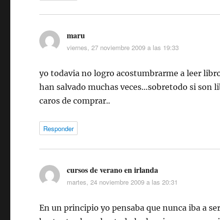
maru
dice:
viernes, 27 noviembre 2009 a las 19:33
yo todavia no logro acostumbrarme a leer libr
han salvado muchas veces…sobretodo si son lib
caros de comprar..
Responder
cursos de verano en irlanda
dice:
martes, 24 noviembre 2009 a las 20:31
En un principio yo pensaba que nunca iba a ser