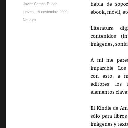
Autor
Javier Cercas Rueda
habla de sopor
Publicado
jueves, 19 noviembre 2009
ebook, móvil, etc
el
Categorías
Noticias
Literatura di
contenidos (i
imágenes, sonido
A mi me parec
imparable. Los
con esto, a m
editores, los 
elementos clave: 
El Kindle de Am
sólo para libro
imágenes y text