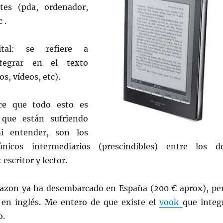
tes (pda, ordenador,
 .
gital: se refiere a
ntegrar en el texto
s, vídeos, etc).
e que todo esto es
 que están sufriendo
i entender, son los
únicos intermediarios (prescindibles) entre los d
escritor y lector.
azon ya ha desembarcado en España (200 € aprox), pe
s en inglés. Me entero de que existe el
vook
que integ
o.