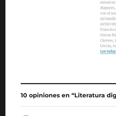
entonces.
Mayores, 
con el mu
mi familia
AVISO IMP
Francisco
Cercas Ru
Cáceres, 
Cercas, s
Lee todas
10 opiniones en “Literatura dig