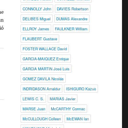
CONNOLLY John
DAVIES Robertson
ne
DELIBES Miguel
DUMAS Alexandre
an
ió
ELLROY James
FAULKNER William
FLAUBERT Gustave
FOSTER WALLACE David
GARCIA-MAIQUEZ Enrique
GARCIA MARTIN José Luis
GOMEZ DAVILA Nicolás
INDRIDASON Arnaldur
ISHIGURO Kazuo
LEWIS C. S.
MARIAS Javier
MARSE Juan
McCARTHY Cormac
McCULLOUGH Colleen
McEWAN Ian