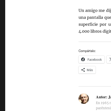
Un amigo me dije
una pantalla que
superficie por 
4.000 libros digi
Compártalo:
Facebook
Más
Autor:
J
En 1965 n
paréntesi