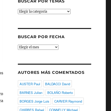
BUSCAR POR TEMAS
Buscar
por
temas
BUSCAR POR FECHA
Buscar
por
fecha
AUTORES MÁS COMENTADOS
os
AUSTER Paul
BALDACCI David
BARNES Julian
BOLAÑO Roberto
ro
ra
BORGES Jorge Luis
CARVER Raymond
CHIRBES Rafael
CONNELLY Michael