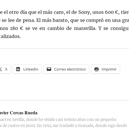
 el otro día que el más caro, el de Sony, unos 600 €, tie
 se lee de pena. El más barato, que se compró en una gr
unos 180 € se ve en cambio de maravilla. Y se consigu
talizados.
X
LinkedIn
Correo electrónico
Imprimir
avier Cercas Rueda
ací en Sevilla, donde he vivido casi treinta años con un pequeño
s de cuatro en Jerez. En 1994 me trasladé a Granada, donde sigo desde