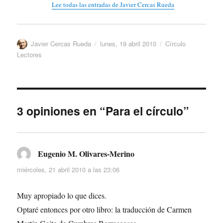
Lee todas las entradas de Javier Cercas Rueda
Autor
Publicado
Categorías
Javier Cercas Rueda
lunes, 19 abril 2010
Círculo
el
Lectores
3 opiniones en “Para el círculo”
Eugenio M. Olivares-Merino
dice:
miércoles, 21 abril 2010 a las 23:06
Muy apropiado lo que dices.
Optaré entonces por otro libro: la traducción de Carmen