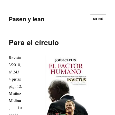
Pasen y lean
MENÚ
Para el círculo
Revista
3/2010,
nº 243
4 pistas
pág. 12.
Muñoz
Molina
, La
noche