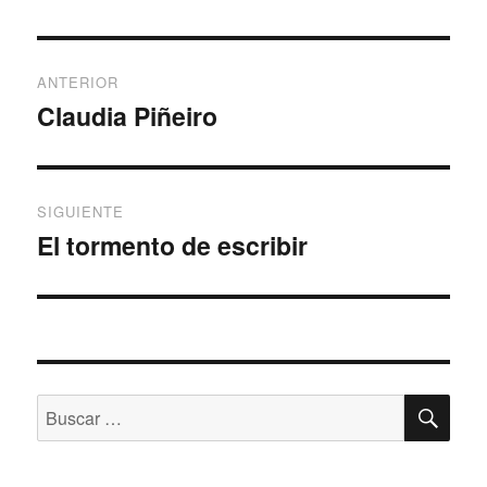
Navegación
ANTERIOR
de
Claudia Piñeiro
Entrada
anterior:
entradas
SIGUIENTE
El tormento de escribir
Entrada
siguiente:
BU
Buscar
por: