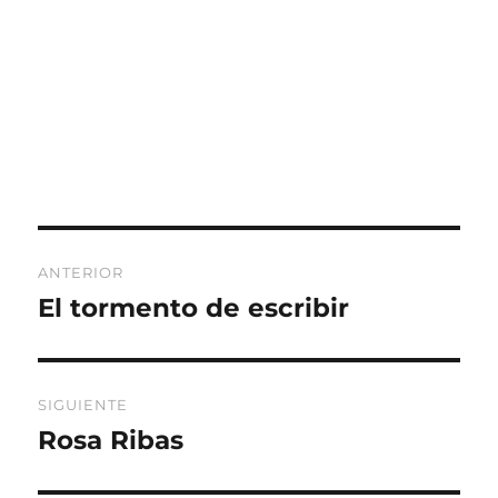
Navegación
ANTERIOR
de
El tormento de escribir
Entrada
anterior:
entradas
SIGUIENTE
Rosa Ribas
Entrada
siguiente: