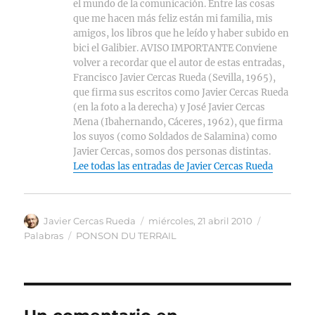
el mundo de la comunicación. Entre las cosas
que me hacen más feliz están mi familia, mis
amigos, los libros que he leído y haber subido en
bici el Galibier. AVISO IMPORTANTE Conviene
volver a recordar que el autor de estas entradas,
Francisco Javier Cercas Rueda (Sevilla, 1965),
que firma sus escritos como Javier Cercas Rueda
(en la foto a la derecha) y José Javier Cercas
Mena (Ibahernando, Cáceres, 1962), que firma
los suyos (como Soldados de Salamina) como
Javier Cercas, somos dos personas distintas.
Lee todas las entradas de Javier Cercas Rueda
Autor
Publicado
Categorías
Javier Cercas Rueda
miércoles, 21 abril 2010
el
Etiquetas
Palabras
PONSON DU TERRAIL