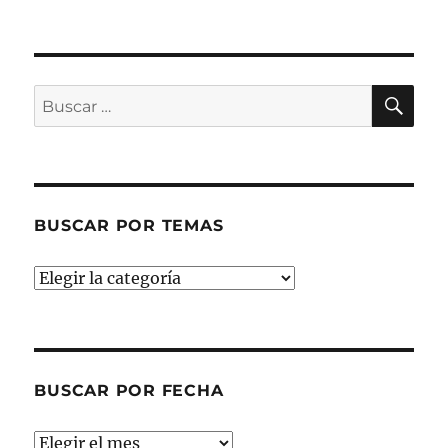
BU
Buscar
por:
BUSCAR POR TEMAS
Buscar
por
temas
BUSCAR POR FECHA
Buscar