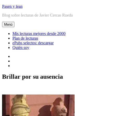
Ir
Pasen y lean
al
Blog sobre lecturas de Javier Cercas Rueda
contenido
Menú
Mis lecturas mejores desde 2000
Plan de lecturas
ePubs selectos: descargar
Quién soy
Linkedin
Facebook
Twitter
Brillar por su ausencia