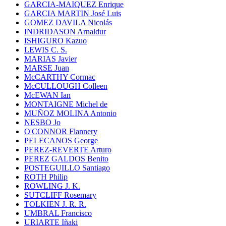
GARCIA-MAIQUEZ Enrique
GARCIA MARTIN José Luis
GOMEZ DAVILA Nicolás
INDRIDASON Arnaldur
ISHIGURO Kazuo
LEWIS C. S.
MARIAS Javier
MARSE Juan
McCARTHY Cormac
McCULLOUGH Colleen
McEWAN Ian
MONTAIGNE Michel de
MUÑOZ MOLINA Antonio
NESBO Jo
O'CONNOR Flannery
PELECANOS George
PEREZ-REVERTE Arturo
PEREZ GALDOS Benito
POSTEGUILLO Santiago
ROTH Philip
ROWLING J. K.
SUTCLIFF Rosemary
TOLKIEN J. R. R.
UMBRAL Francisco
URIARTE Iñaki