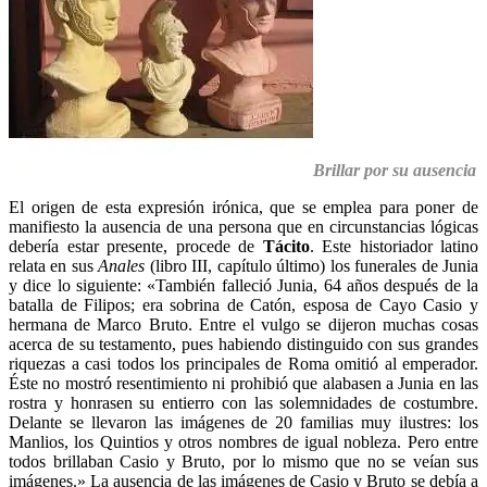
Brillar por su ausencia
El origen de esta expresión irónica, que se emplea para poner de
manifiesto la ausencia de una persona que en circunstancias lógicas
debería estar presente, procede de
Tácito
. Este historiador latino
relata en sus
Anales
(libro III, capítulo último) los funerales de Junia
y dice lo siguiente: «También falleció Junia, 64 años después de la
batalla de Filipos; era sobrina de Catón, esposa de Cayo Casio y
hermana de Marco Bruto. Entre el vulgo se dijeron muchas cosas
acerca de su testamento, pues habiendo distinguido con sus grandes
riquezas a casi todos los principales de Roma omitió al emperador.
Éste no mostró resentimiento ni prohibió que alabasen a Junia en las
rostra y honrasen su entierro con las solemnidades de costumbre.
Delante se llevaron las imágenes de 20 familias muy ilustres: los
Manlios, los Quintios y otros nombres de igual nobleza. Pero entre
todos brillaban Casio y Bruto, por lo mismo que no se veían sus
imágenes.» La ausencia de las imágenes de Casio y Bruto se debía a