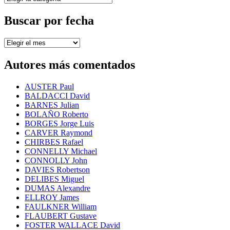
por
temas
Buscar por fecha
Buscar
por
fecha
Autores más comentados
AUSTER Paul
BALDACCI David
BARNES Julian
BOLAÑO Roberto
BORGES Jorge Luis
CARVER Raymond
CHIRBES Rafael
CONNELLY Michael
CONNOLLY John
DAVIES Robertson
DELIBES Miguel
DUMAS Alexandre
ELLROY James
FAULKNER William
FLAUBERT Gustave
FOSTER WALLACE David