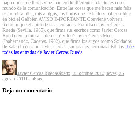
hago crítica de libros y he mantenido diferentes relaciones con el
mundo de la comunicación. Entre las cosas que me hacen más feliz
están mi familia, mis amigos, los libros que he leído y haber subido
en bici el Galibier. AVISO IMPORTANTE Conviene volver a
recordar que el autor de estas entradas, Francisco Javier Cercas
Rueda (Sevilla, 1965), que firma sus escritos como Javier Cercas
Rueda (en la foto a la derecha) y José Javier Cercas Mena
(Ibahernando, Cáceres, 1962), que firma los suyos (como Soldados
de Salamina) como Javier Cercas, somos dos personas distintas.
Lee
todas las entradas de Javier Cercas Rueda
Autor
Publicado
el
Javier Cercas Rueda
sábado, 23 octubre 2010
jueves, 25
Categorías
agosto 2011
Palabras
Deja un comentario