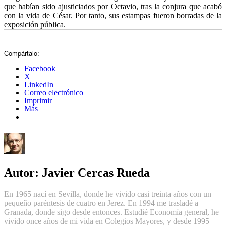
que habían sido ajusticiados por Octavio, tras la conjura que acabó
con la vida de César. Por tanto, sus estampas fueron borradas de la
exposición pública.
Compártalo:
Facebook
X
LinkedIn
Correo electrónico
Imprimir
Más
Autor:
Javier Cercas Rueda
En 1965 nací en Sevilla, donde he vivido casi treinta años con un
pequeño paréntesis de cuatro en Jerez. En 1994 me trasladé a
Granada, donde sigo desde entonces. Estudié Economía general, he
vivido once años de mi vida en Colegios Mayores, y desde 1995