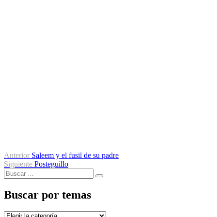
Navegación
Entrada
Anterior
Saleem y el fusil de su padre
anterior:
Entrada
Siguiente
Posteguillo
de
Buscar
siguiente:
Buscar
entradas
por:
Buscar por temas
Buscar