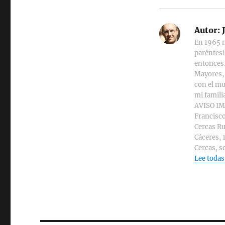
Autor:
J
En 1965 n
paréntesi
entonces.
Mayores, 
con el mu
mi familia
AVISO IMP
Francisco
Cercas Ru
Cáceres, 
Cercas, s
Lee todas