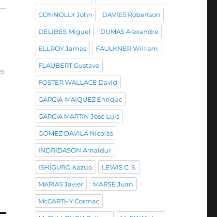
CONNOLLY John
DAVIES Robertson
DELIBES Miguel
DUMAS Alexandre
ELLROY James
FAULKNER William
FLAUBERT Gustave
es
FOSTER WALLACE David
GARCIA-MAIQUEZ Enrique
r
GARCIA MARTIN José Luis
GOMEZ DAVILA Nicolás
INDRIDASON Arnaldur
ISHIGURO Kazuo
LEWIS C. S.
MARIAS Javier
MARSE Juan
McCARTHY Cormac