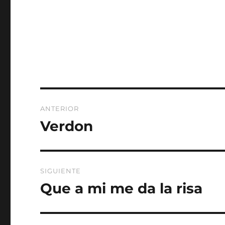
Navegación
ANTERIOR
de
Verdon
Entrada
anterior:
entradas
SIGUIENTE
Que a mi me da la risa
Entrada
siguiente: