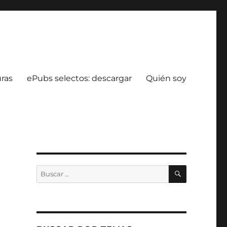
uras
ePubs selectos: descargar
Quién soy
BUSCAR
Buscar
por: