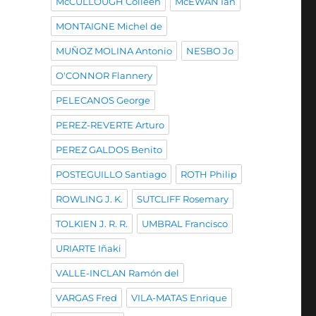
McCULLOUGH Colleen
McEWAN Ian
MONTAIGNE Michel de
MUÑOZ MOLINA Antonio
NESBO Jo
O'CONNOR Flannery
PELECANOS George
PEREZ-REVERTE Arturo
PEREZ GALDOS Benito
POSTEGUILLO Santiago
ROTH Philip
ROWLING J. K.
SUTCLIFF Rosemary
TOLKIEN J. R. R.
UMBRAL Francisco
URIARTE Iñaki
VALLE-INCLAN Ramón del
VARGAS Fred
VILA-MATAS Enrique