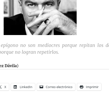
l epígono no son mediocres porque repitan los d
porque no logran repetirlos.
z Dávila
)
X
LinkedIn
Correo electrónico
Imprimir