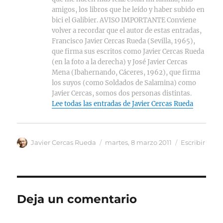
amigos, los libros que he leído y haber subido en
bici el Galibier. AVISO IMPORTANTE Conviene
volver a recordar que el autor de estas entradas,
Francisco Javier Cercas Rueda (Sevilla, 1965),
que firma sus escritos como Javier Cercas Rueda
(en la foto a la derecha) y José Javier Cercas
Mena (Ibahernando, Cáceres, 1962), que firma
los suyos (como Soldados de Salamina) como
Javier Cercas, somos dos personas distintas.
Lee todas las entradas de Javier Cercas Rueda
Autor
Publicado
Categorías
Javier Cercas Rueda
martes, 8 marzo 2011
Escribir
el
Deja un comentario