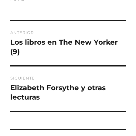
Navegación
ANTERIOR
de
Los libros en The New Yorker
Entrada
anterior:
(9)
entradas
SIGUIENTE
Elizabeth Forsythe y otras
Entrada
siguiente:
lecturas