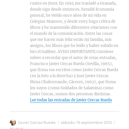
cuatro en Jerez. En 1994 me trasladé a Granada,
donde sigo desde entonces. Estudié Economía
general, he vivido once años de mi vida en
Colegios Mayores, y desde 1995 hago crítica de
libros y he mantenido diferentes relaciones con
el mundo de la comunicación. Entre las cosas
que me hacen más feliz están mi familia, mis
amigos, los libros que he leído y haber subido en
bici el Galibier. AVISO IMPORTANTE Conviene
volver a recordar que el autor de estas entradas,
Francisco Javier Cercas Rueda (Sevilla, 1965),
que firma sus escritos como Javier Cercas Rueda
(en la foto a la derecha) y José Javier Cercas
Mena (Ibahernando, Cáceres, 1962), que firma
los suyos (como Soldados de Salamina) como
Javier Cercas, somos dos personas distintas.
Lee todas las entradas de Javier Cercas Rueda
Autor
Publicado
Catego
Javier Cercas Rueda
sábado, 19 septiembre 2015
el
Humor