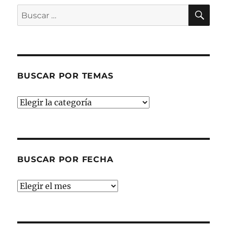
BU
Buscar
por:
BUSCAR POR TEMAS
Buscar
por
temas
BUSCAR POR FECHA
Buscar
por
fecha