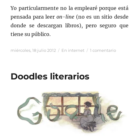
Yo particularmente no la emplearé porque está
pensada para leer
on-line
(no es un sitio desde
donde se descargan libros), pero seguro que
tiene su público.
Publicado
Categorías
en
miércoles, 18 julio 2012
En internet
1 comentario
el
El
libro
total
Doodles literarios