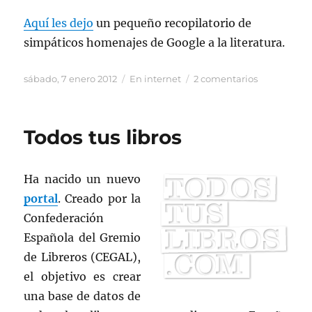
Aquí les dejo
un pequeño recopilatorio de
simpáticos homenajes de Google a la literatura.
Publicado
Categorías
en
sábado, 7 enero 2012
En internet
2 comentarios
el
Doodles
literarios
Todos tus libros
Ha nacido un nuevo
portal
. Creado por la
Confederación
Española del Gremio
de Libreros (CEGAL),
el objetivo es crear
una base de datos de