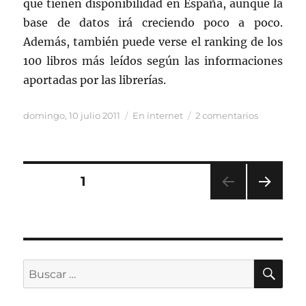
que tienen disponibilidad en España, aunque la
base de datos irá creciendo poco a poco.
Además, también puede verse el ranking de los
100 libros más leídos según las informaciones
aportadas por las librerías.
Publicado
Categorías
en
domingo, 10 julio 2011
En internet
2 comentarios
el
Todos
tus
libros
Paginación
PÁGINA
1
PRÓ
de
XIMA
PÁGI
entradas
NA
BU
Buscar
por: