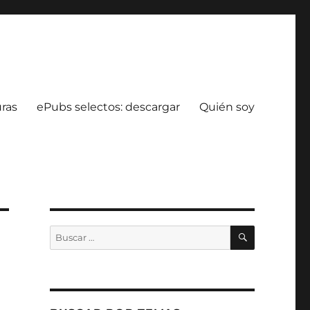
uras
ePubs selectos: descargar
Quién soy
BUSCAR
Buscar
por: