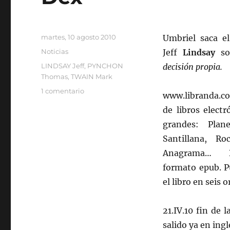
Publicado
martes, 10 agosto 2010
Umbriel saca el
el
Categorías
Noticias
Jeff
Lindsay
so
Etiquetas
LINDSAY Jeff
,
PYNCHON
decisión propia.
Thomas
,
TWAIN Mark
en
1 comentario
www.libranda.
Dex
de libros electr
grandes: Plan
Santillana, Ro
Anagrama… 
formato epub. 
el libro en seis 
21.IV.10 fin de 
salido ya en ing