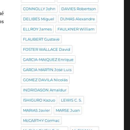
CONNOLLY John
DAVIES Robertson
ué
DELIBES Miguel
DUMAS Alexandre
os
ELLROY James
FAULKNER William
FLAUBERT Gustave
FOSTER WALLACE David
GARCIA-MAIQUEZ Enrique
GARCIA MARTIN José Luis
GOMEZ DAVILA Nicolás
INDRIDASON Arnaldur
ISHIGURO Kazuo
LEWIS C. S.
MARIAS Javier
MARSE Juan
McCARTHY Cormac