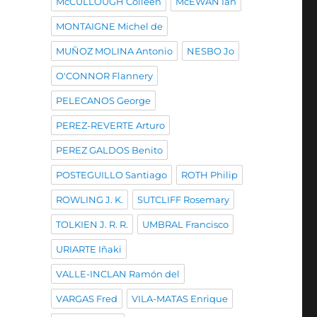
McCULLOUGH Colleen
McEWAN Ian
MONTAIGNE Michel de
MUÑOZ MOLINA Antonio
NESBO Jo
O'CONNOR Flannery
PELECANOS George
PEREZ-REVERTE Arturo
PEREZ GALDOS Benito
POSTEGUILLO Santiago
ROTH Philip
ROWLING J. K.
SUTCLIFF Rosemary
TOLKIEN J. R. R.
UMBRAL Francisco
URIARTE Iñaki
VALLE-INCLAN Ramón del
VARGAS Fred
VILA-MATAS Enrique