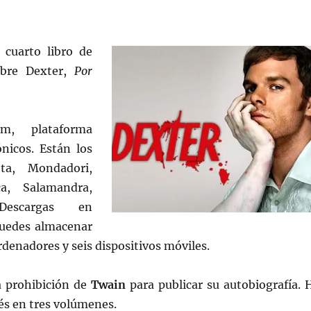
 cuarto libro de
bre Dexter,
Por
com, plataforma
ónicos. Están los
eta, Mondadori,
ca, Salamandra,
Descargas en
Puedes almacenar
ordenadores y seis dispositivos móviles.
la prohibición de
Twain
para publicar su autobiografía. 
lés en tres volúmenes.