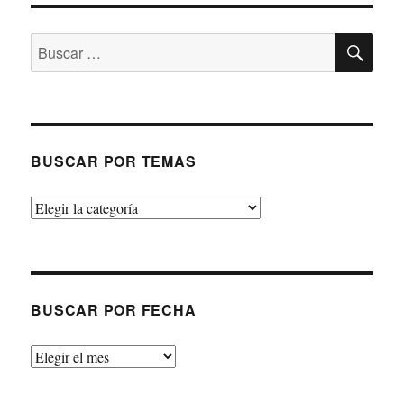
BU
Buscar
por:
BUSCAR POR TEMAS
Buscar
por
temas
BUSCAR POR FECHA
Buscar
por