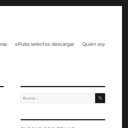
uras
ePubs selectos: descargar
Quién soy
BUSCAR
Buscar
por: