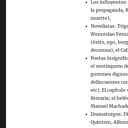
Los influyentes
la propaganda, 
muerte);
Novelistas: Trigo
Wenceslao Fernán
(éxito, ego, bu
decorosa), el Ca
Poetas insignifi
el ventisquero d
gorrones dignos
delincuentes com
etc). El capítul
literaria; el hel
Manuel Machad
Dramaturgos: Dic
Quintero, Alfons