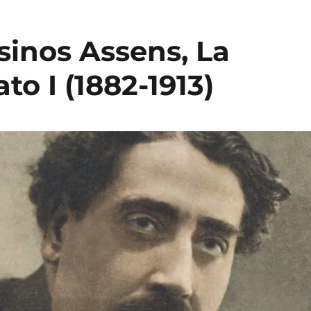
inos Assens, La
to I (1882-1913)