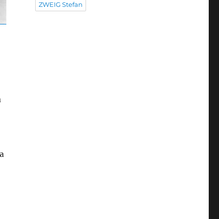
ZWEIG Stefan
a
a