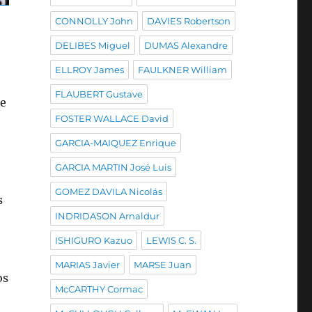
CONNOLLY John
DAVIES Robertson
DELIBES Miguel
DUMAS Alexandre
ELLROY James
FAULKNER William
FLAUBERT Gustave
ue
FOSTER WALLACE David
GARCIA-MAIQUEZ Enrique
e
GARCIA MARTIN José Luis
GOMEZ DAVILA Nicolás
s
INDRIDASON Arnaldur
ISHIGURO Kazuo
LEWIS C. S.
MARIAS Javier
MARSE Juan
os
McCARTHY Cormac