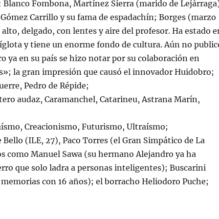
: Blanco Fombona, Martínez Sierra (marido de Lejárraga
Gómez Carrillo y su fama de espadachín; Borges (marzo
alto, delgado, con lentes y aire del profesor. Ha estado e
íglota y tiene un enorme fondo de cultura. Aún no public
ro ya en su país se hizo notar por su colaboración en
ias»; la gran impresión que causó el innovador Huidobro;
uerre, Pedro de Répide;
retero audaz, Caramanchel, Catarineu, Astrana Marín,
aísmo, Creacionismo, Futurismo, Ultraísmo;
 Bello (ILE, 27), Paco Torres (el Gran Simpático de La
tos como Manuel Sawa (su hermano Alejandro ya ha
erro que solo ladra a personas inteligentes); Buscarini
 memorias con 16 años); el borracho Heliodoro Puche;