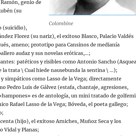
: Ramón, genio de
Rubén (su
Colombine
 (suicidio),
dez Florez (su nariz), el exitoso Blasco, Palacio Valdés
rgués, ameno; prototipo para Cansinos de medianía
ballero audaz y sus novelas eróticas,…;
cantes: patéticos y risibles como Antonio Sancho (Asque
e la trata \ Cual hiede nausebunda la sentina \ …);
 y simpáticos como Lasso de la Vega; directamente
o Pedro Luis de Gálvez (estafa, chantaje, agresiones,
o «hampones» es de antología, un mini tratado de golfemi
énico Rafael Lasso de la Vega; Bóveda, el poeta gallego;
o;
enta (hijo), el exitoso Arniches, Muñoz Seca y los
o Vidal y Planas;