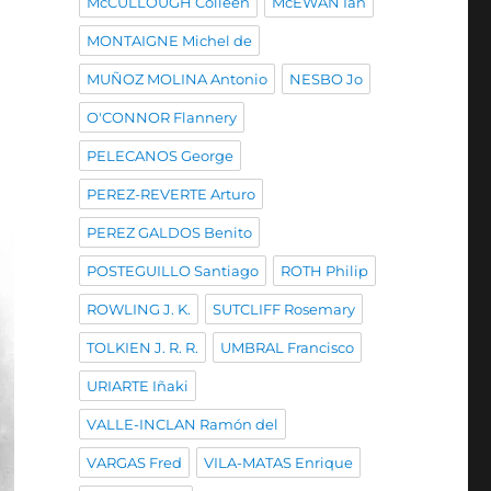
McCULLOUGH Colleen
McEWAN Ian
MONTAIGNE Michel de
MUÑOZ MOLINA Antonio
NESBO Jo
O'CONNOR Flannery
PELECANOS George
PEREZ-REVERTE Arturo
PEREZ GALDOS Benito
POSTEGUILLO Santiago
ROTH Philip
ROWLING J. K.
SUTCLIFF Rosemary
TOLKIEN J. R. R.
UMBRAL Francisco
URIARTE Iñaki
VALLE-INCLAN Ramón del
VARGAS Fred
VILA-MATAS Enrique