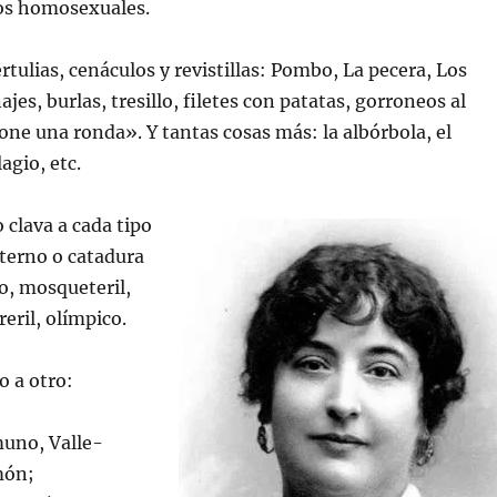
los homosexuales.
tulias, cenáculos y revistillas: Pombo, La pecera, Los
es, burlas, tresillo, filetes con patatas, gorroneos al
one una ronda». Y tantas cosas más: la albórbola, el
agio, etc.
 clava a cada tipo
terno o catadura
o, mosqueteril,
eril, olímpico.
o a otro:
uno, Valle-
món;