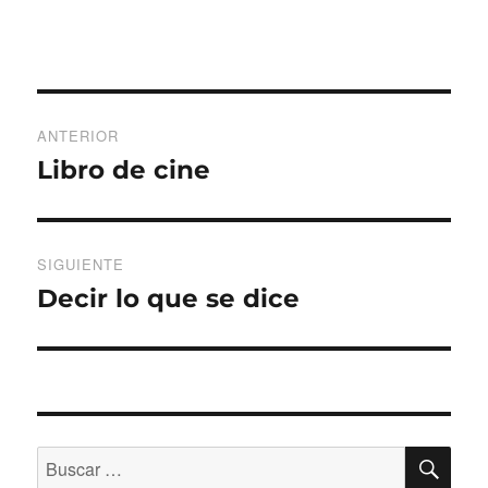
Navegación
ANTERIOR
de
Libro de cine
Entrada
anterior:
entradas
SIGUIENTE
Decir lo que se dice
Entrada
siguiente:
BU
Buscar