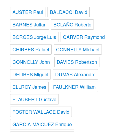
AUSTER Paul
BALDACCI David
BARNES Julian
BOLAÑO Roberto
BORGES Jorge Luis
CARVER Raymond
CHIRBES Rafael
CONNELLY Michael
CONNOLLY John
DAVIES Robertson
DELIBES Miguel
DUMAS Alexandre
ELLROY James
FAULKNER William
FLAUBERT Gustave
FOSTER WALLACE David
GARCIA-MAIQUEZ Enrique