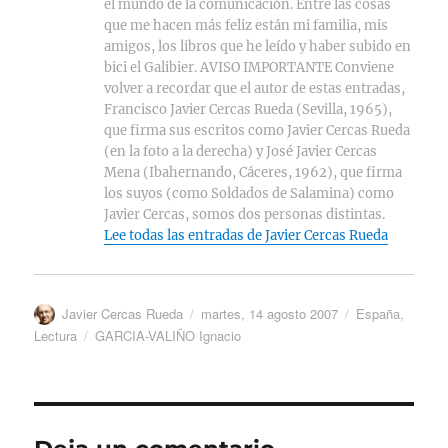
el mundo de la comunicación. Entre las cosas
que me hacen más feliz están mi familia, mis
amigos, los libros que he leído y haber subido en
bici el Galibier. AVISO IMPORTANTE Conviene
volver a recordar que el autor de estas entradas,
Francisco Javier Cercas Rueda (Sevilla, 1965),
que firma sus escritos como Javier Cercas Rueda
(en la foto a la derecha) y José Javier Cercas
Mena (Ibahernando, Cáceres, 1962), que firma
los suyos (como Soldados de Salamina) como
Javier Cercas, somos dos personas distintas.
Lee todas las entradas de Javier Cercas Rueda
Autor
Publicado
Categorías
Javier Cercas Rueda
martes, 14 agosto 2007
España
,
el
Etiquetas
Lectura
GARCIA-VALIÑO Ignacio