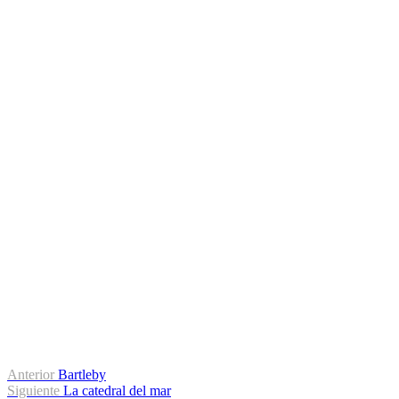
Navegación
Entrada
Anterior
Bartleby
anterior:
Entrada
Siguiente
La catedral del mar