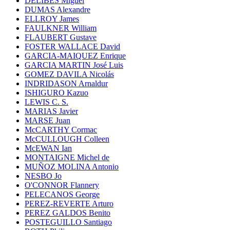
DELIBES Miguel
DUMAS Alexandre
ELLROY James
FAULKNER William
FLAUBERT Gustave
FOSTER WALLACE David
GARCIA-MAIQUEZ Enrique
GARCIA MARTIN José Luis
GOMEZ DAVILA Nicolás
INDRIDASON Arnaldur
ISHIGURO Kazuo
LEWIS C. S.
MARIAS Javier
MARSE Juan
McCARTHY Cormac
McCULLOUGH Colleen
McEWAN Ian
MONTAIGNE Michel de
MUÑOZ MOLINA Antonio
NESBO Jo
O'CONNOR Flannery
PELECANOS George
PEREZ-REVERTE Arturo
PEREZ GALDOS Benito
POSTEGUILLO Santiago