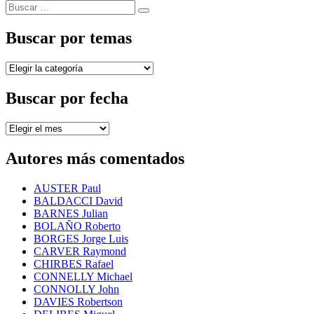
de
Buscar
siguiente:
Buscar
entradas
por:
Buscar por temas
Buscar
por
temas
Buscar por fecha
Buscar
por
fecha
Autores más comentados
AUSTER Paul
BALDACCI David
BARNES Julian
BOLAÑO Roberto
BORGES Jorge Luis
CARVER Raymond
CHIRBES Rafael
CONNELLY Michael
CONNOLLY John
DAVIES Robertson