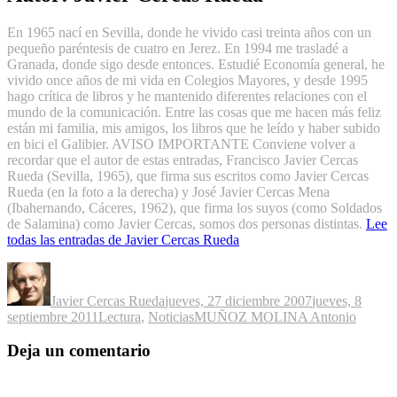
En 1965 nací en Sevilla, donde he vivido casi treinta años con un
pequeño paréntesis de cuatro en Jerez. En 1994 me trasladé a
Granada, donde sigo desde entonces. Estudié Economía general, he
vivido once años de mi vida en Colegios Mayores, y desde 1995
hago crítica de libros y he mantenido diferentes relaciones con el
mundo de la comunicación. Entre las cosas que me hacen más feliz
están mi familia, mis amigos, los libros que he leído y haber subido
en bici el Galibier. AVISO IMPORTANTE Conviene volver a
recordar que el autor de estas entradas, Francisco Javier Cercas
Rueda (Sevilla, 1965), que firma sus escritos como Javier Cercas
Rueda (en la foto a la derecha) y José Javier Cercas Mena
(Ibahernando, Cáceres, 1962), que firma los suyos (como Soldados
de Salamina) como Javier Cercas, somos dos personas distintas.
Lee
todas las entradas de Javier Cercas Rueda
Autor
Publicado
el
Javier Cercas Rueda
jueves, 27 diciembre 2007
jueves, 8
Categorías
Etiquetas
septiembre 2011
Lectura
,
Noticias
MUÑOZ MOLINA Antonio
Deja un comentario