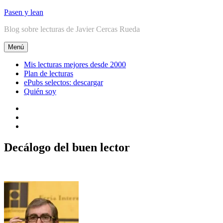
Ir
Pasen y lean
al
Blog sobre lecturas de Javier Cercas Rueda
contenido
Menú
Mis lecturas mejores desde 2000
Plan de lecturas
ePubs selectos: descargar
Quién soy
Linkedin
Facebook
Twitter
Decálogo del buen lector