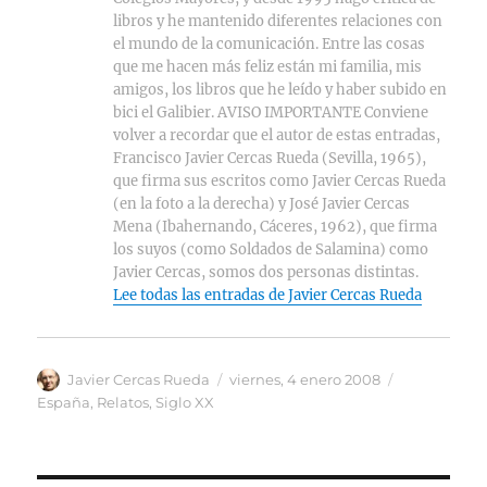
libros y he mantenido diferentes relaciones con
el mundo de la comunicación. Entre las cosas
que me hacen más feliz están mi familia, mis
amigos, los libros que he leído y haber subido en
bici el Galibier. AVISO IMPORTANTE Conviene
volver a recordar que el autor de estas entradas,
Francisco Javier Cercas Rueda (Sevilla, 1965),
que firma sus escritos como Javier Cercas Rueda
(en la foto a la derecha) y José Javier Cercas
Mena (Ibahernando, Cáceres, 1962), que firma
los suyos (como Soldados de Salamina) como
Javier Cercas, somos dos personas distintas.
Lee todas las entradas de Javier Cercas Rueda
Autor
Publicado
Categorías
Javier Cercas Rueda
viernes, 4 enero 2008
el
España
,
Relatos
,
Siglo XX