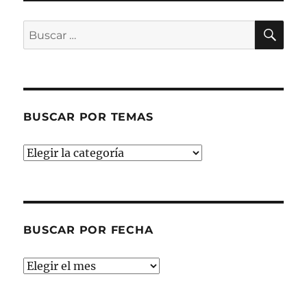
BU
Buscar
por:
BUSCAR POR TEMAS
Buscar
por
temas
BUSCAR POR FECHA
Buscar
por
fecha