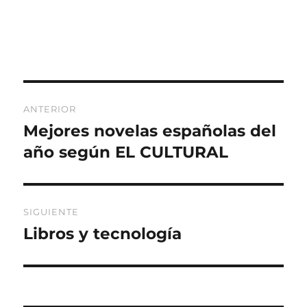
Navegación
ANTERIOR
de
Mejores novelas españolas del
Entrada
anterior:
año según EL CULTURAL
entradas
SIGUIENTE
Libros y tecnología
Entrada
siguiente: