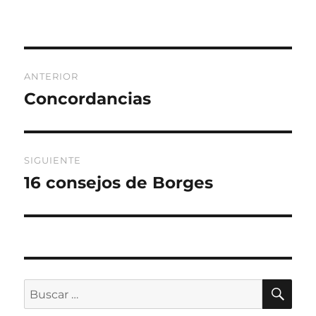
Navegación
ANTERIOR
de
Concordancias
Entrada
anterior:
entradas
SIGUIENTE
16 consejos de Borges
Entrada
siguiente:
BU
Buscar
por: