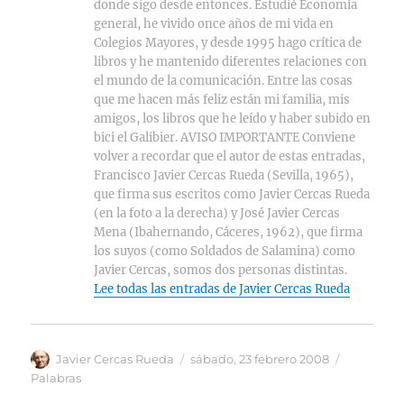
donde sigo desde entonces. Estudié Economía
general, he vivido once años de mi vida en
Colegios Mayores, y desde 1995 hago crítica de
libros y he mantenido diferentes relaciones con
el mundo de la comunicación. Entre las cosas
que me hacen más feliz están mi familia, mis
amigos, los libros que he leído y haber subido en
bici el Galibier. AVISO IMPORTANTE Conviene
volver a recordar que el autor de estas entradas,
Francisco Javier Cercas Rueda (Sevilla, 1965),
que firma sus escritos como Javier Cercas Rueda
(en la foto a la derecha) y José Javier Cercas
Mena (Ibahernando, Cáceres, 1962), que firma
los suyos (como Soldados de Salamina) como
Javier Cercas, somos dos personas distintas.
Lee todas las entradas de Javier Cercas Rueda
Autor
Publicado
Categoría
Javier Cercas Rueda
sábado, 23 febrero 2008
el
Palabras