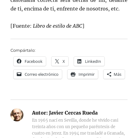
castellana correcta será detrás de mí, delante
de ti, encima de ti, enfrente de nosotros, etc.
[Fuente:
Libro de estilo de ABC
]
Compártalo:
Facebook
X
LinkedIn
Correo electrónico
Imprimir
Más
Autor:
Javier Cercas Rueda
En 1965 nací en Sevilla, donde he vivido casi
treinta años con un pequeño paréntesis de
cuatro en Jerez. En 1994 me trasladé a Granada,