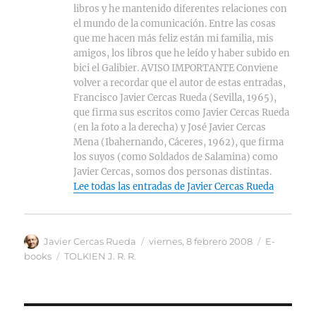
libros y he mantenido diferentes relaciones con
el mundo de la comunicación. Entre las cosas
que me hacen más feliz están mi familia, mis
amigos, los libros que he leído y haber subido en
bici el Galibier. AVISO IMPORTANTE Conviene
volver a recordar que el autor de estas entradas,
Francisco Javier Cercas Rueda (Sevilla, 1965),
que firma sus escritos como Javier Cercas Rueda
(en la foto a la derecha) y José Javier Cercas
Mena (Ibahernando, Cáceres, 1962), que firma
los suyos (como Soldados de Salamina) como
Javier Cercas, somos dos personas distintas.
Lee todas las entradas de Javier Cercas Rueda
Autor
Publicado
Categorías
Javier Cercas Rueda
viernes, 8 febrero 2008
E-
el
Etiquetas
books
TOLKIEN J. R. R.