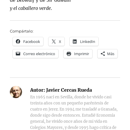
de
Beowulf
y de
Sir Gawain
y el caballero verde
.
Compártalo:
Facebook
X
LinkedIn
Correo electrónico
Imprimir
Más
Autor:
Javier Cercas Rueda
En 1965 nací en Sevilla, donde he vivido casi
treinta años con un pequeño paréntesis de
cuatro en Jerez. En 1994 me trasladé a Granada,
donde sigo desde entonces. Estudié Economía
general, he vivido once años de mi vida en
Colegios Mayores, y desde 1995 hago crítica de