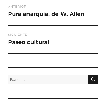
Navegación
ANTERIOR
de
Pura anarquía, de W. Allen
Entrada
anterior:
entradas
SIGUIENTE
Paseo cultural
Entrada
siguiente:
BU
Buscar
por: