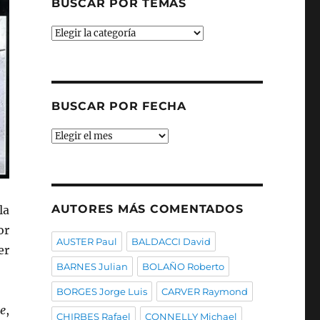
BUSCAR POR TEMAS
Buscar
por
temas
BUSCAR POR FECHA
Buscar
por
fecha
AUTORES MÁS COMENTADOS
la
or
AUSTER Paul
BALDACCI David
er
BARNES Julian
BOLAÑO Roberto
BORGES Jorge Luis
CARVER Raymond
e
,
CHIRBES Rafael
CONNELLY Michael