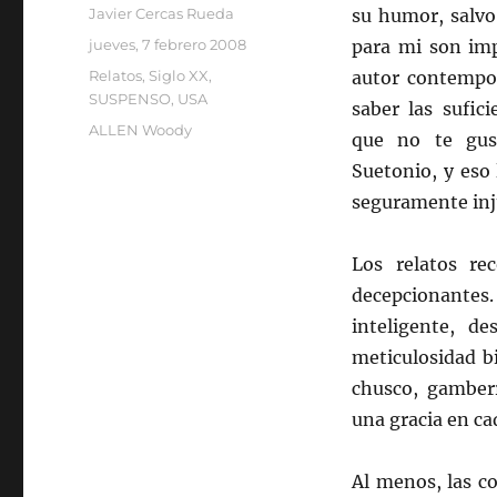
Autor
Javier Cercas Rueda
su humor, salvo
Publicado
jueves, 7 febrero 2008
para mi son imp
el
Categorías
Relatos
,
Siglo XX
,
autor contempor
SUSPENSO
,
USA
saber las sufic
Etiquetas
ALLEN Woody
que no te gus
Suetonio, y eso 
seguramente inj
Los relatos r
decepcionan
inteligente, d
meticulosidad b
chusco, gamberr
una gracia en ca
Al menos, las c