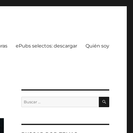
uras
ePubs selectos: descargar
Quién soy
BUSCAR
Buscar
por: