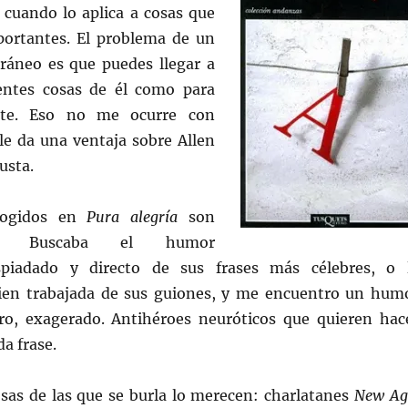
 cuando lo aplica a cosas que
ortantes. El problema de un
áneo es que puedes llegar a
ientes cosas de él como para
te. Eso no me ocurre con
le da una ventaja sobre Allen
usta.
ecogidos en
Pura alegría
son
tes. Buscaba el humor
espiadado y directo de sus frases más célebres, o 
ien trabajada de sus guiones, y me encuentro un hum
o, exagerado. Antihéroes neuróticos que quieren hac
da frase.
osas de las que se burla lo merecen: charlatanes
New Ag