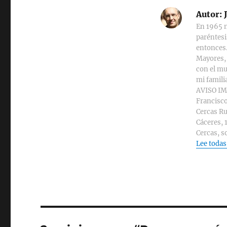
Autor:
J
En 1965 n
paréntesi
entonces.
Mayores, 
con el mu
mi familia
AVISO IMP
Francisco
Cercas Ru
Cáceres, 
Cercas, s
Lee todas