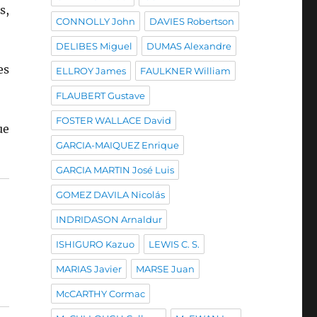
s,
CONNOLLY John
DAVIES Robertson
DELIBES Miguel
DUMAS Alexandre
es
ELLROY James
FAULKNER William
FLAUBERT Gustave
FOSTER WALLACE David
ue
GARCIA-MAIQUEZ Enrique
GARCIA MARTIN José Luis
GOMEZ DAVILA Nicolás
INDRIDASON Arnaldur
ISHIGURO Kazuo
LEWIS C. S.
MARIAS Javier
MARSE Juan
McCARTHY Cormac