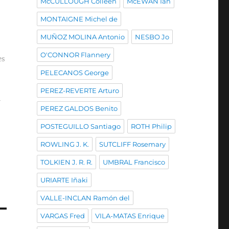
McCULLOUGH Colleen
McEWAN Ian
MONTAIGNE Michel de
MUÑOZ MOLINA Antonio
NESBO Jo
O'CONNOR Flannery
es
PELECANOS George
PEREZ-REVERTE Arturo
r
PEREZ GALDOS Benito
POSTEGUILLO Santiago
ROTH Philip
ROWLING J. K.
SUTCLIFF Rosemary
TOLKIEN J. R. R.
UMBRAL Francisco
URIARTE Iñaki
VALLE-INCLAN Ramón del
VARGAS Fred
VILA-MATAS Enrique