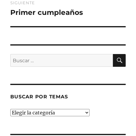
SIGUIENTE
Primer cumpleaños
Entrada
siguiente:
BU
Buscar
por:
BUSCAR POR TEMAS
Buscar
por
temas