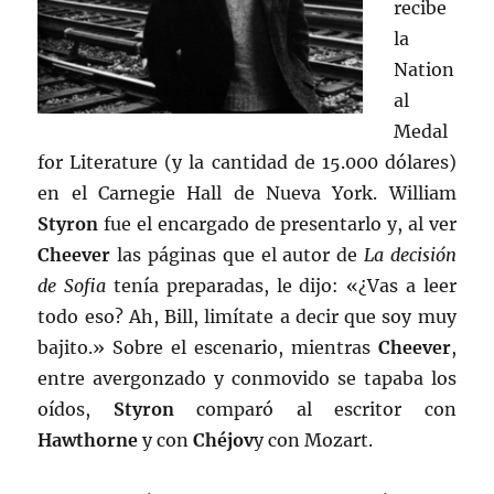
recibe
la
Nation
al
Medal
for Literature (y la cantidad de 15.000 dólares)
en el Carnegie Hall de Nueva York. William
Styron
fue el encargado de presentarlo y, al ver
Cheever
las páginas que el autor de
La decisión
de Sofia
tenía preparadas, le dijo: «¿Vas a leer
todo eso? Ah, Bill, limítate a decir que soy muy
bajito.» Sobre el escenario, mientras
Cheever
,
entre avergonzado y conmovido se tapaba los
oídos,
Styron
comparó al escritor con
Hawthorne
y con
Chéjov
y con Mozart.