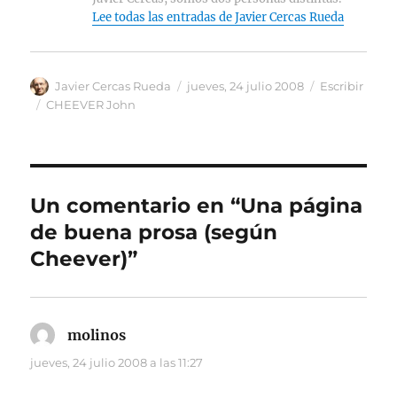
Lee todas las entradas de Javier Cercas Rueda
Autor
Publicado
Categorías
Javier Cercas Rueda
jueves, 24 julio 2008
Escribir
el
Etiquetas
CHEEVER John
Un comentario en “Una página
de buena prosa (según
Cheever)”
molinos
dice:
jueves, 24 julio 2008 a las 11:27