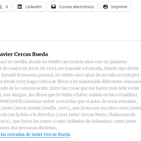
X
LinkedIn
Correo electrónico
Imprimir
avier Cercas Rueda
ací en Sevilla, donde he vivido casi treinta años con un pequeño
s de cuatro en Jerez. En 1994 me trasladé a Granada, donde sigo desde
 Estudié Economía general, he vivido once años de mi vida en Colegios
y desde 1995 hago crítica de libros y he mantenido diferentes relacion
ndo de la comunicación. Entre las cosas que me hacen más feliz están
, mis amigos, los libros que he leído y haber subido en bici el Galibier.
ORTANTE Conviene volver a recordar que el autor de estas entradas,
 Javier Cercas Rueda (Sevilla, 1965), que firma sus escritos como Javie
eda (en la foto a la derecha) y José Javier Cercas Mena (Ibahernando,
1962), que firma los suyos (como Soldados de Salamina) como Javier
omos dos personas distintas.
 las entradas de Javier Cercas Rueda