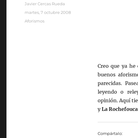
Autor
Javier Cercas Rueda
Publicado
martes, 7 octubre 2008
el
Categorías
Aforismos
Creo que ya he 
buenos aforismo
parecidas. Pas
leyendo o rele
opinión. Aquí ti
y
La Rochefouca
Compártalo: