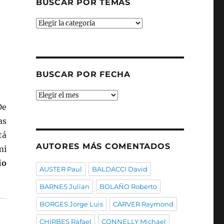
BUSCAR POR TEMAS
Buscar
por
temas
BUSCAR POR FECHA
Buscar
por
De
fecha
as
tá
AUTORES MÁS COMENTADOS
mi
io
AUSTER Paul
BALDACCI David
BARNES Julian
BOLAÑO Roberto
BORGES Jorge Luis
CARVER Raymond
CHIRBES Rafael
CONNELLY Michael