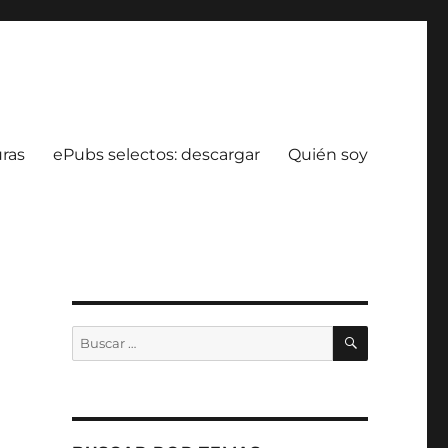
uras
ePubs selectos: descargar
Quién soy
BUSCAR
Buscar
por: