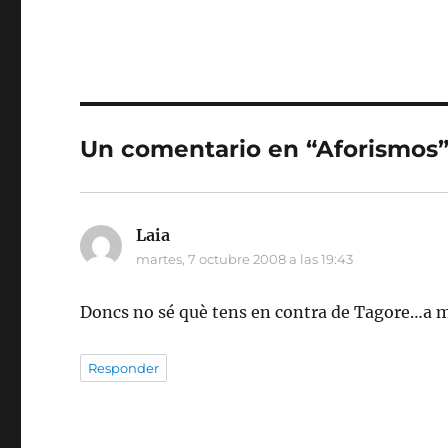
Un comentario en “Aforismos
Laia
dice:
martes, 7 octubre 2008 a las 19:43
Doncs no sé què tens en contra de Tagore…a m
Responder