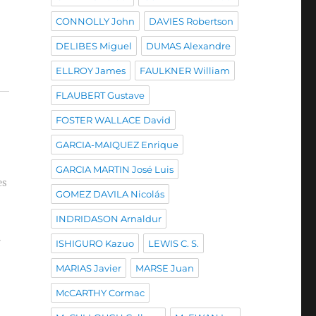
CONNOLLY John
DAVIES Robertson
DELIBES Miguel
DUMAS Alexandre
ELLROY James
FAULKNER William
FLAUBERT Gustave
FOSTER WALLACE David
GARCIA-MAIQUEZ Enrique
GARCIA MARTIN José Luis
es
GOMEZ DAVILA Nicolás
INDRIDASON Arnaldur
r
ISHIGURO Kazuo
LEWIS C. S.
MARIAS Javier
MARSE Juan
McCARTHY Cormac