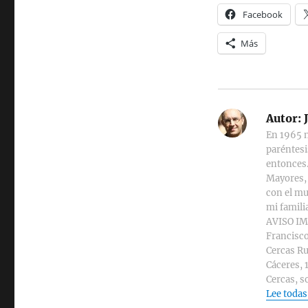
Facebook
Más
Autor:
J
En 1965 n
paréntesi
entonces.
Mayores, 
con el mu
mi familia
AVISO IMP
Francisco
Cercas Ru
Cáceres, 
Cercas, s
Lee todas