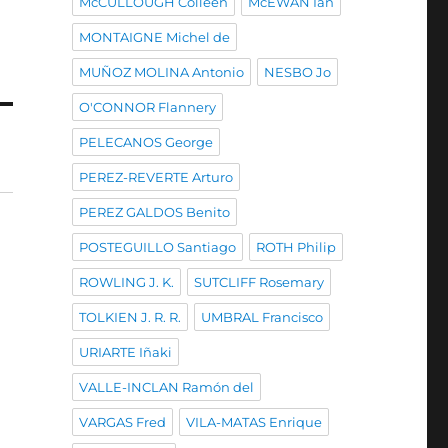
McCULLOUGH Colleen
McEWAN Ian
MONTAIGNE Michel de
MUÑOZ MOLINA Antonio
NESBO Jo
O'CONNOR Flannery
PELECANOS George
PEREZ-REVERTE Arturo
PEREZ GALDOS Benito
POSTEGUILLO Santiago
ROTH Philip
ROWLING J. K.
SUTCLIFF Rosemary
TOLKIEN J. R. R.
UMBRAL Francisco
URIARTE Iñaki
VALLE-INCLAN Ramón del
VARGAS Fred
VILA-MATAS Enrique