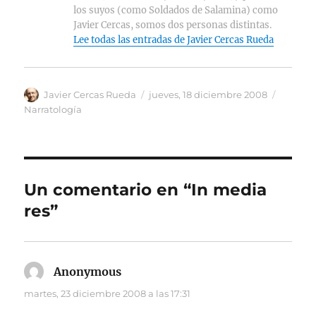
los suyos (como Soldados de Salamina) como
Javier Cercas, somos dos personas distintas.
Lee todas las entradas de Javier Cercas Rueda
Autor
Publicado
Categor
Javier Cercas Rueda
jueves, 18 diciembre 2008
el
Narratología
Un comentario en “In media
res”
Anonymous
dice:
martes, 23 diciembre 2008 a las 17:31