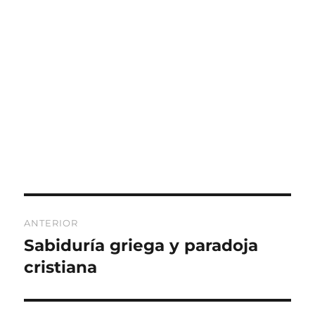
Navegación
ANTERIOR
de
Sabiduría griega y paradoja
Entrada
anterior:
cristiana
entradas