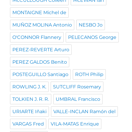
McCULLOUGH Colleen
McEWAN Ian
MONTAIGNE Michel de
MUÑOZ MOLINA Antonio
NESBO Jo
O'CONNOR Flannery
PELECANOS George
PEREZ-REVERTE Arturo
PEREZ GALDOS Benito
POSTEGUILLO Santiago
ROTH Philip
ROWLING J. K.
SUTCLIFF Rosemary
TOLKIEN J. R. R.
UMBRAL Francisco
URIARTE Iñaki
VALLE-INCLAN Ramón del
VARGAS Fred
VILA-MATAS Enrique