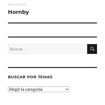
SIGUIENTE
Hornby
Entrada
siguiente:
BU
Buscar
por:
BUSCAR POR TEMAS
Buscar
por
temas