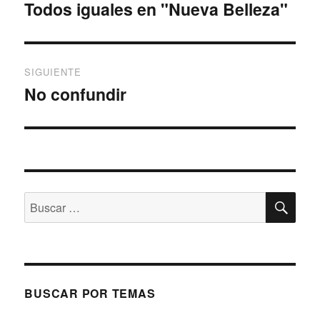
de
Todos iguales en "Nueva Belleza"
Entrada
anterior:
entradas
SIGUIENTE
No confundir
Entrada
siguiente:
BU
Buscar
por:
BUSCAR POR TEMAS