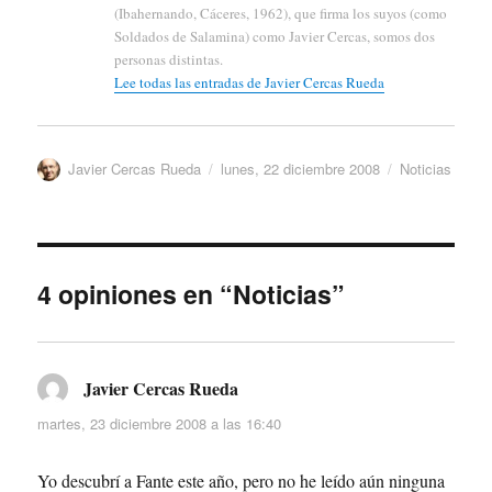
(Ibahernando, Cáceres, 1962), que firma los suyos (como
Soldados de Salamina) como Javier Cercas, somos dos
personas distintas.
Lee todas las entradas de Javier Cercas Rueda
Autor
Publicado
Categorías
Javier Cercas Rueda
lunes, 22 diciembre 2008
Noticias
el
4 opiniones en “Noticias”
Javier Cercas Rueda
dice:
martes, 23 diciembre 2008 a las 16:40
Yo descubrí a Fante este año, pero no he leído aún ninguna