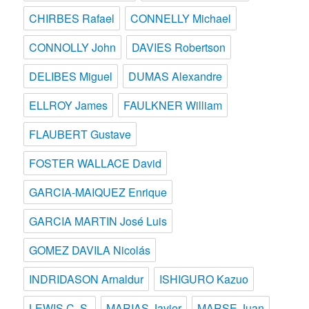
CHIRBES Rafael
CONNELLY Michael
CONNOLLY John
DAVIES Robertson
DELIBES Miguel
DUMAS Alexandre
ELLROY James
FAULKNER William
FLAUBERT Gustave
FOSTER WALLACE David
GARCIA-MAIQUEZ Enrique
GARCIA MARTIN José Luis
GOMEZ DAVILA Nicolás
INDRIDASON Arnaldur
ISHIGURO Kazuo
LEWIS C. S.
MARIAS Javier
MARSE Juan