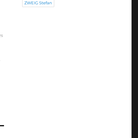
ZWEIG Stefan
es
r