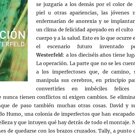
se juzgaría a los demás por el color de 
piel u otras apariencias, las jóvenes 
enfermarían de anorexia y se implantar
un clima de felicidad apoyado en el culto 
cuerpo y a la salud. Esto es lo que ocurre 
el escenario futuro inventado p
Westerfeld
: a los dieciséis años tiene lug
La operación. La parte que no se les cuen
a los imperfectoses que, de camino, 
manipula sus cerebros, en principio pa
convertirles en imbéciles felices
ue nunca tienen conflictos ni exigen cambios. Se elimin
unque de paso también muchas otras cosas. David y s
do Humo, una colonia de imperfectos que han escapado
 belleza y que intuyen qué hay detrás de todo el montaje. 
es de quedarse con los brazos cruzados. Tally, a punto 