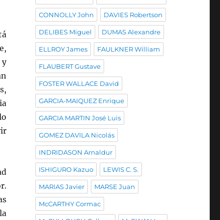
CONNOLLY John
DAVIES Robertson
DELIBES Miguel
DUMAS Alexandre
tá
e,
ELLROY James
FAULKNER William
 y
FLAUBERT Gustave
an
FOSTER WALLACE David
s,
GARCIA-MAIQUEZ Enrique
ia
lo
GARCIA MARTIN José Luis
ir
GOMEZ DAVILA Nicolás
INDRIDASON Arnaldur
ISHIGURO Kazuo
LEWIS C. S.
ad
r.
MARIAS Javier
MARSE Juan
as
McCARTHY Cormac
la