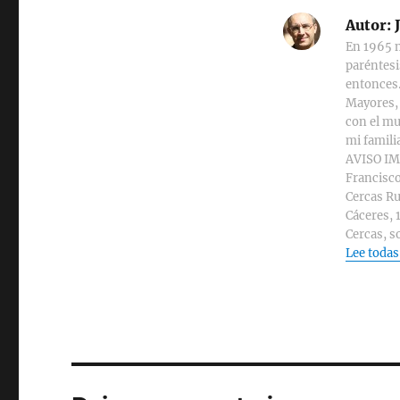
Autor:
J
En 1965 n
paréntesi
entonces.
Mayores, 
con el mu
mi familia
AVISO IMP
Francisco
Cercas Ru
Cáceres, 
Cercas, s
Lee todas