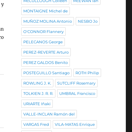
McCULLOUGH Colleen
McEWAN Ian
 y
MONTAIGNE Michel de
MUÑOZ MOLINA Antonio
NESBO Jo
an
O'CONNOR Flannery
ro
PELECANOS George
PEREZ-REVERTE Arturo
PEREZ GALDOS Benito
POSTEGUILLO Santiago
ROTH Philip
ROWLING J. K.
SUTCLIFF Rosemary
TOLKIEN J. R. R.
UMBRAL Francisco
URIARTE Iñaki
VALLE-INCLAN Ramón del
VARGAS Fred
VILA-MATAS Enrique