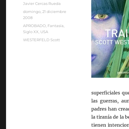
Autor
Javier Cercas Rueda
Publicado
domingo, 21 diciembre
el
2008
Categorías
APROBADO
,
Fantasía
,
Siglo XX
,
USA
Etiquetas
WESTERFELD Scott
superficiales q
las guerras, a
padres han crea
la tiranía de la
tienen intencion