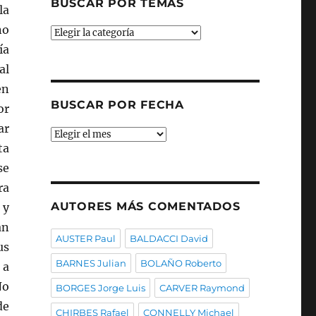
BUSCAR POR TEMAS
la
no
Buscar
por
ía
temas
al
en
BUSCAR POR FECHA
or
ar
Buscar
ta
por
fecha
se
ra
AUTORES MÁS COMENTADOS
 y
an
AUSTER Paul
BALDACCI David
us
BARNES Julian
BOLAÑO Roberto
 a
No
BORGES Jorge Luis
CARVER Raymond
de
CHIRBES Rafael
CONNELLY Michael