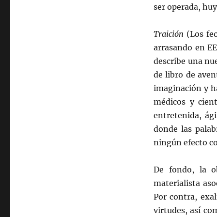
ser operada, huy
Traición
(Los feo
arrasando en EE
describe una nue
de libro de ave
imaginación y ha
médicos y cient
entretenida, ági
donde las palabr
ningún efecto c
De fondo, la ob
materialista asoc
Por contra, exal
virtudes, así co