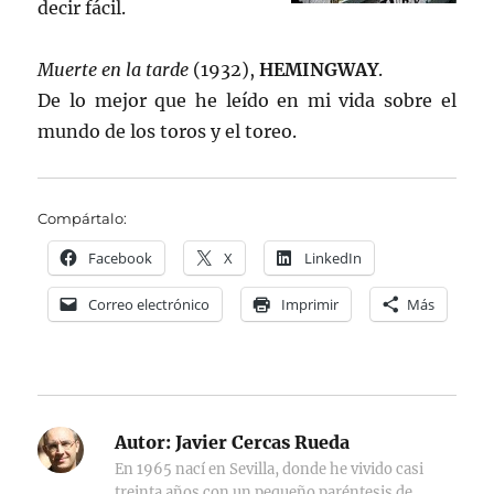
decir fácil.
Muerte en la tarde
(1932),
HEMINGWAY
.
De lo mejor que he leído en mi vida sobre el
mundo de los toros y el toreo.
Compártalo:
Facebook
X
LinkedIn
Correo electrónico
Imprimir
Más
Autor:
Javier Cercas Rueda
En 1965 nací en Sevilla, donde he vivido casi
treinta años con un pequeño paréntesis de