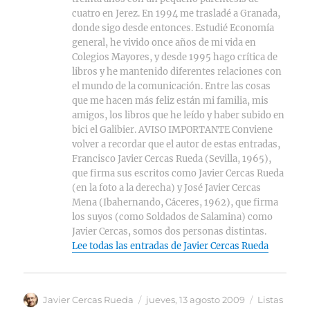
cuatro en Jerez. En 1994 me trasladé a Granada,
donde sigo desde entonces. Estudié Economía
general, he vivido once años de mi vida en
Colegios Mayores, y desde 1995 hago crítica de
libros y he mantenido diferentes relaciones con
el mundo de la comunicación. Entre las cosas
que me hacen más feliz están mi familia, mis
amigos, los libros que he leído y haber subido en
bici el Galibier. AVISO IMPORTANTE Conviene
volver a recordar que el autor de estas entradas,
Francisco Javier Cercas Rueda (Sevilla, 1965),
que firma sus escritos como Javier Cercas Rueda
(en la foto a la derecha) y José Javier Cercas
Mena (Ibahernando, Cáceres, 1962), que firma
los suyos (como Soldados de Salamina) como
Javier Cercas, somos dos personas distintas.
Lee todas las entradas de Javier Cercas Rueda
Autor
Publicado
Categorías
Javier Cercas Rueda
jueves, 13 agosto 2009
Listas