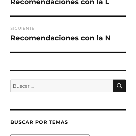
Recomendaciones con la L
Entrada
anterior:
entradas
SIGUIENTE
Recomendaciones con la N
Entrada
siguiente:
BU
Buscar
por:
BUSCAR POR TEMAS