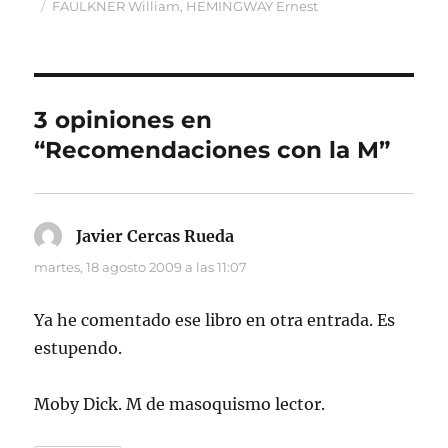
el
Etiquetas
FAULKNER William
,
HEMINGWAY Ernest
3 opiniones en
“Recomendaciones con la M”
Javier Cercas Rueda
dice:
martes, 18 agosto 2009 a las 11:07
Ya he comentado ese libro en otra entrada. Es
estupendo.
Moby Dick. M de masoquismo lector.