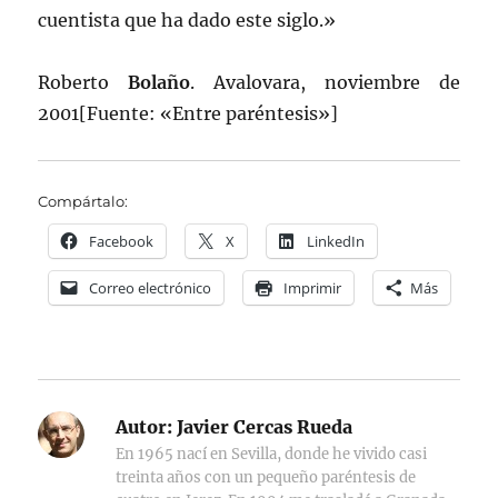
cuentista que ha dado este siglo.»
Roberto
Bolaño
. Avalovara, noviembre de
2001[Fuente: «Entre paréntesis»]
Compártalo:
Facebook
X
LinkedIn
Correo electrónico
Imprimir
Más
Autor:
Javier Cercas Rueda
En 1965 nací en Sevilla, donde he vivido casi
treinta años con un pequeño paréntesis de