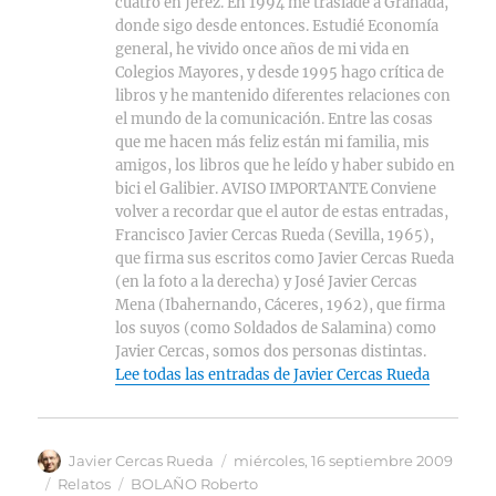
cuatro en Jerez. En 1994 me trasladé a Granada,
donde sigo desde entonces. Estudié Economía
general, he vivido once años de mi vida en
Colegios Mayores, y desde 1995 hago crítica de
libros y he mantenido diferentes relaciones con
el mundo de la comunicación. Entre las cosas
que me hacen más feliz están mi familia, mis
amigos, los libros que he leído y haber subido en
bici el Galibier. AVISO IMPORTANTE Conviene
volver a recordar que el autor de estas entradas,
Francisco Javier Cercas Rueda (Sevilla, 1965),
que firma sus escritos como Javier Cercas Rueda
(en la foto a la derecha) y José Javier Cercas
Mena (Ibahernando, Cáceres, 1962), que firma
los suyos (como Soldados de Salamina) como
Javier Cercas, somos dos personas distintas.
Lee todas las entradas de Javier Cercas Rueda
Autor
Publicado
Javier Cercas Rueda
miércoles, 16 septiembre 2009
el
Categorías
Etiquetas
Relatos
BOLAÑO Roberto