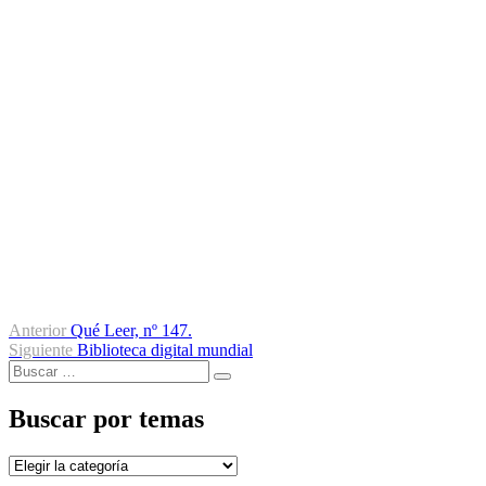
Navegación
Entrada
Anterior
Qué Leer, nº 147.
anterior:
Entrada
Siguiente
Biblioteca digital mundial
de
Buscar
siguiente:
Buscar
entradas
por:
Buscar por temas
Buscar
por