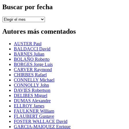
temas
Buscar por fecha
Buscar
por
fecha
Autores más comentados
AUSTER Paul
BALDACCI David
BARNES Julian
BOLAÑO Roberto
BORGES Jorge Luis
CARVER Raymond
CHIRBES Rafael
CONNELLY Michael
CONNOLLY John
DAVIES Robertson
DELIBES Miguel
DUMAS Alexandre
ELLROY James
FAULKNER William
FLAUBERT Gustave
FOSTER WALLACE David
GARCIA-MAIQUEZ Enrique