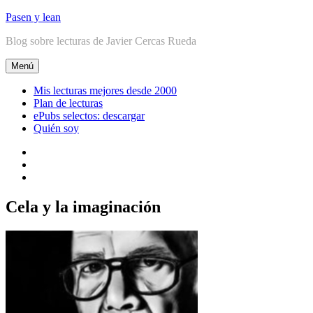
Ir
Pasen y lean
al
Blog sobre lecturas de Javier Cercas Rueda
contenido
Menú
Mis lecturas mejores desde 2000
Plan de lecturas
ePubs selectos: descargar
Quién soy
Linkedin
Facebook
Twitter
Cela y la imaginación