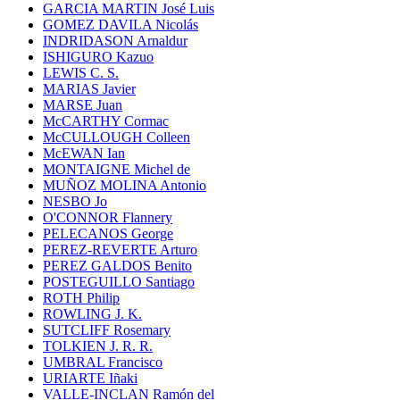
GARCIA MARTIN José Luis
GOMEZ DAVILA Nicolás
INDRIDASON Arnaldur
ISHIGURO Kazuo
LEWIS C. S.
MARIAS Javier
MARSE Juan
McCARTHY Cormac
McCULLOUGH Colleen
McEWAN Ian
MONTAIGNE Michel de
MUÑOZ MOLINA Antonio
NESBO Jo
O'CONNOR Flannery
PELECANOS George
PEREZ-REVERTE Arturo
PEREZ GALDOS Benito
POSTEGUILLO Santiago
ROTH Philip
ROWLING J. K.
SUTCLIFF Rosemary
TOLKIEN J. R. R.
UMBRAL Francisco
URIARTE Iñaki
VALLE-INCLAN Ramón del