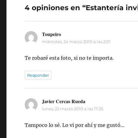
4 opiniones en “Estantería inv
Toupeiro
dice:
miércoles, 24 marzo 2010 a las 2:01
Te robaré esta foto, si no te importa.
Responder
Javier Cercas Rueda
dice:
lunes, 22 marzo 2010 a las 17:25
Tampoco lo sé. Lo vi por ahí y me gustó…