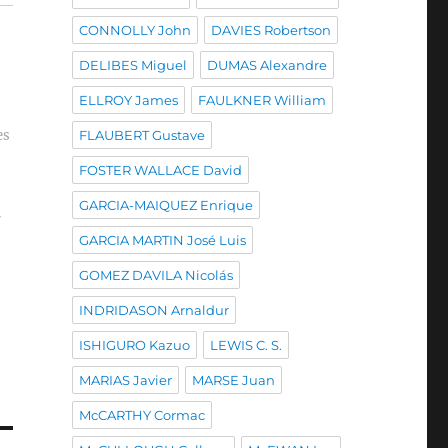
CONNOLLY John
DAVIES Robertson
DELIBES Miguel
DUMAS Alexandre
ELLROY James
FAULKNER William
es
FLAUBERT Gustave
FOSTER WALLACE David
GARCIA-MAIQUEZ Enrique
r
GARCIA MARTIN José Luis
GOMEZ DAVILA Nicolás
INDRIDASON Arnaldur
ISHIGURO Kazuo
LEWIS C. S.
MARIAS Javier
MARSE Juan
McCARTHY Cormac