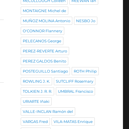
McCULLOUGH Colleen
McEWAN Ian
MONTAIGNE Michel de
MUÑOZ MOLINA Antonio
NESBO Jo
O'CONNOR Flannery
PELECANOS George
PEREZ-REVERTE Arturo
PEREZ GALDOS Benito
POSTEGUILLO Santiago
ROTH Philip
ROWLING J. K.
SUTCLIFF Rosemary
TOLKIEN J. R. R.
UMBRAL Francisco
URIARTE Iñaki
VALLE-INCLAN Ramón del
VARGAS Fred
VILA-MATAS Enrique