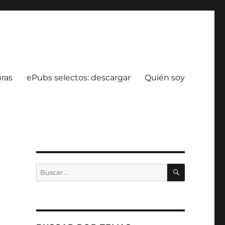
uras
ePubs selectos: descargar
Quién soy
BUSCAR
Buscar
por: