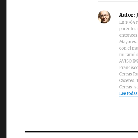
Autor:
J
En 1965 n
paréntesi
entonces.
Mayores, 
con el mu
mi familia
AVISO IMP
Francisco
Cercas Ru
Cáceres, 
Cercas, s
Lee todas