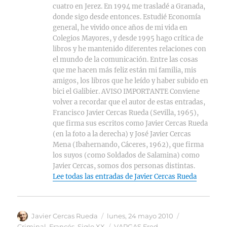
cuatro en Jerez. En 1994 me trasladé a Granada,
donde sigo desde entonces. Estudié Economía
general, he vivido once años de mi vida en
Colegios Mayores, y desde 1995 hago crítica de
libros y he mantenido diferentes relaciones con
el mundo de la comunicación. Entre las cosas
que me hacen más feliz están mi familia, mis
amigos, los libros que he leído y haber subido en
bici el Galibier. AVISO IMPORTANTE Conviene
volver a recordar que el autor de estas entradas,
Francisco Javier Cercas Rueda (Sevilla, 1965),
que firma sus escritos como Javier Cercas Rueda
(en la foto a la derecha) y José Javier Cercas
Mena (Ibahernando, Cáceres, 1962), que firma
los suyos (como Soldados de Salamina) como
Javier Cercas, somos dos personas distintas.
Lee todas las entradas de Javier Cercas Rueda
Autor
Publicado
Categorías
Javier Cercas Rueda
lunes, 24 mayo 2010
el
Etiquetas
Criminal
,
Francés
,
Siglo XX
VARGAS Fred