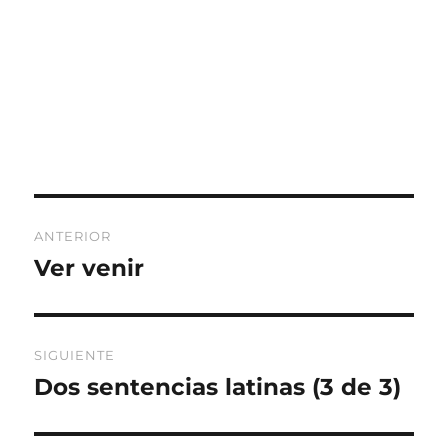
Navegación
ANTERIOR
de
Ver venir
Entrada
anterior:
entradas
SIGUIENTE
Dos sentencias latinas (3 de 3)
Entrada
siguiente: