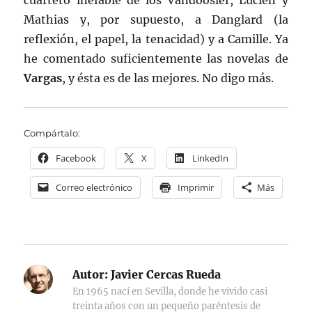
cuarteto inefable de los Vandoosler, Lucien y
Mathias y, por supuesto, a Danglard (la
reflexión, el papel, la tenacidad) y a Camille. Ya
he comentado suficientemente las novelas de
Vargas
, y ésta es de las mejores. No digo más.
Compártalo:
Facebook
X
LinkedIn
Correo electrónico
Imprimir
Más
Autor:
Javier Cercas Rueda
En 1965 nací en Sevilla, donde he vivido casi
treinta años con un pequeño paréntesis de