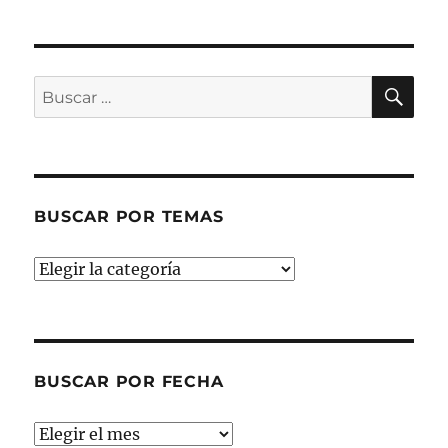
BU
Buscar
por:
BUSCAR POR TEMAS
Buscar
por
temas
BUSCAR POR FECHA
Buscar