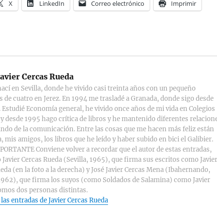
X
LinkedIn
Correo electrónico
Imprimir
avier Cercas Rueda
ací en Sevilla, donde he vivido casi treinta años con un pequeño
s de cuatro en Jerez. En 1994 me trasladé a Granada, donde sigo desde
 Estudié Economía general, he vivido once años de mi vida en Colegios
y desde 1995 hago crítica de libros y he mantenido diferentes relacion
ndo de la comunicación. Entre las cosas que me hacen más feliz están
, mis amigos, los libros que he leído y haber subido en bici el Galibier.
ORTANTE Conviene volver a recordar que el autor de estas entradas,
 Javier Cercas Rueda (Sevilla, 1965), que firma sus escritos como Javie
eda (en la foto a la derecha) y José Javier Cercas Mena (Ibahernando,
1962), que firma los suyos (como Soldados de Salamina) como Javier
omos dos personas distintas.
 las entradas de Javier Cercas Rueda