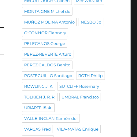
McCULLOUGH Colleen
McEWAN Ian
MONTAIGNE Michel de
MUÑOZ MOLINA Antonio
NESBO Jo
O'CONNOR Flannery
PELECANOS George
PEREZ-REVERTE Arturo
PEREZ GALDOS Benito
POSTEGUILLO Santiago
ROTH Philip
ROWLING J. K.
SUTCLIFF Rosemary
TOLKIEN J. R. R.
UMBRAL Francisco
URIARTE Iñaki
VALLE-INCLAN Ramón del
VARGAS Fred
VILA-MATAS Enrique