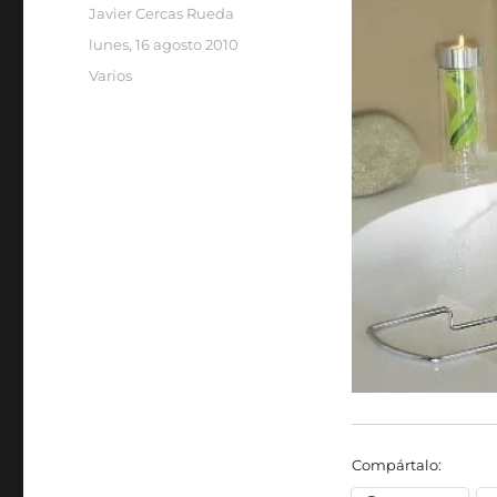
Autor
Javier Cercas Rueda
Publicado
lunes, 16 agosto 2010
el
Categorías
Varios
Compártalo: