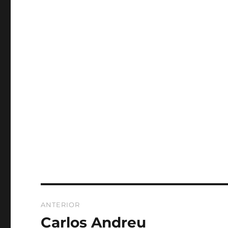
Navegación
ANTERIOR
de
Carlos Andreu
Entrada