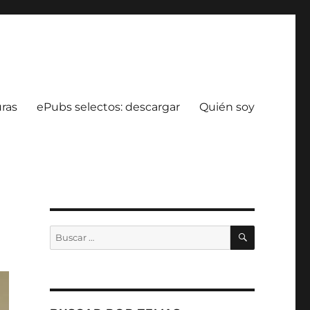
uras
ePubs selectos: descargar
Quién soy
BUSCAR
Buscar
por: