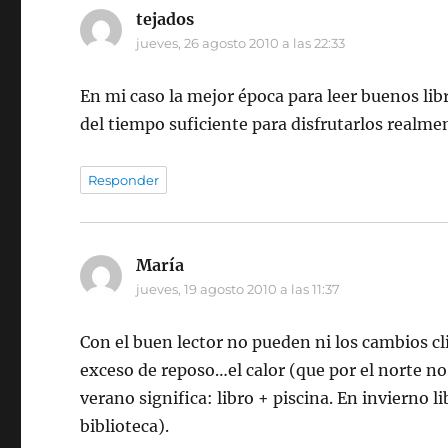
tejados
dice:
jueves, 26 agosto 2010 a las 22:33
En mi caso la mejor época para leer buenos lib
del tiempo suficiente para disfrutarlos realme
Responder
María
dice:
jueves, 19 agosto 2010 a las 11:37
Con el buen lector no pueden ni los cambios climá
exceso de reposo…el calor (que por el norte n
verano significa: libro + piscina. En invierno 
biblioteca).