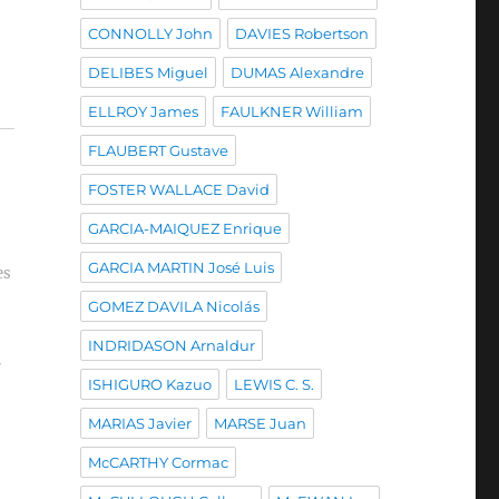
CONNOLLY John
DAVIES Robertson
DELIBES Miguel
DUMAS Alexandre
ELLROY James
FAULKNER William
FLAUBERT Gustave
FOSTER WALLACE David
GARCIA-MAIQUEZ Enrique
GARCIA MARTIN José Luis
es
GOMEZ DAVILA Nicolás
INDRIDASON Arnaldur
r
ISHIGURO Kazuo
LEWIS C. S.
MARIAS Javier
MARSE Juan
McCARTHY Cormac