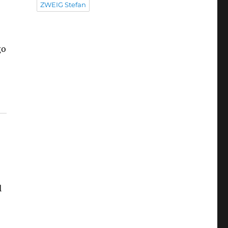
ZWEIG Stefan
go
l