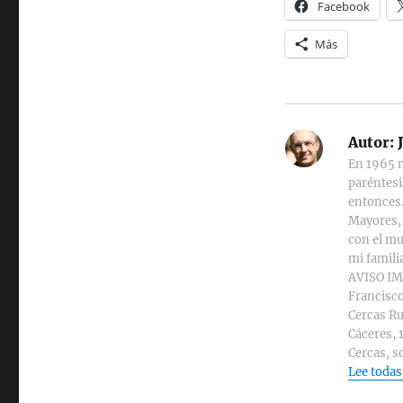
Facebook
Más
Autor:
J
En 1965 n
paréntesi
entonces.
Mayores, 
con el mu
mi familia
AVISO IMP
Francisco
Cercas Ru
Cáceres, 
Cercas, s
Lee todas