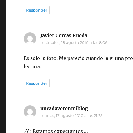
Responder
Javier Cercas Rueda
dice:
miércoles, 18 agosto 2010 a las 8:06
Es sólo la foto. Me pareció cuando la vi una pro
lectura.
Responder
uncadaverenmiblog
dice:
martes, 17 agosto 2010 a las 21:25
¿Y? Estamos expectantes …