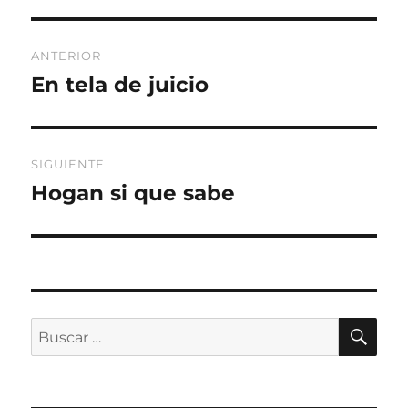
Navegación
ANTERIOR
de
En tela de juicio
Entrada
anterior:
entradas
SIGUIENTE
Hogan si que sabe
Entrada
siguiente:
BU
Buscar
por: