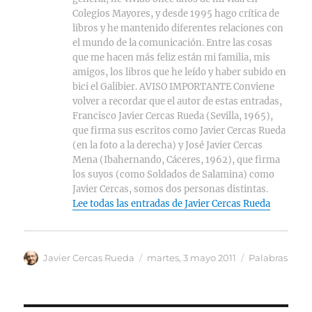
Colegios Mayores, y desde 1995 hago crítica de
libros y he mantenido diferentes relaciones con
el mundo de la comunicación. Entre las cosas
que me hacen más feliz están mi familia, mis
amigos, los libros que he leído y haber subido en
bici el Galibier. AVISO IMPORTANTE Conviene
volver a recordar que el autor de estas entradas,
Francisco Javier Cercas Rueda (Sevilla, 1965),
que firma sus escritos como Javier Cercas Rueda
(en la foto a la derecha) y José Javier Cercas
Mena (Ibahernando, Cáceres, 1962), que firma
los suyos (como Soldados de Salamina) como
Javier Cercas, somos dos personas distintas.
Lee todas las entradas de Javier Cercas Rueda
Autor
Publicado
Categorías
Javier Cercas Rueda
martes, 3 mayo 2011
Palabras
el