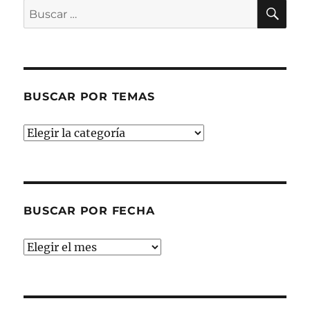
BU
Buscar
por:
BUSCAR POR TEMAS
Buscar
por
temas
BUSCAR POR FECHA
Buscar
por
fecha