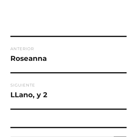
Navegación
ANTERIOR
de
Roseanna
Entrada
anterior:
entradas
SIGUIENTE
LLano, y 2
Entrada
siguiente: