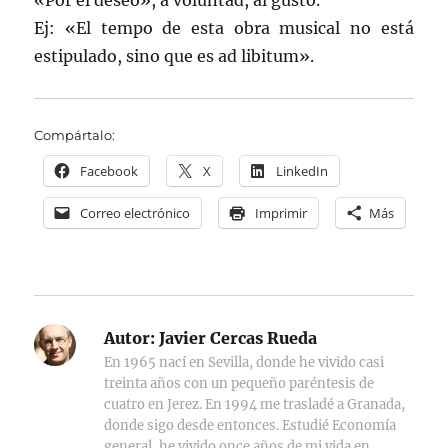
«Por el deseo», a voluntad, al gusto.
Ej: «El tempo de esta obra musical no está
estipulado, sino que es ad libitum».
Compártalo:
Facebook
X
LinkedIn
Correo electrónico
Imprimir
Más
Autor:
Javier Cercas Rueda
En 1965 nací en Sevilla, donde he vivido casi
treinta años con un pequeño paréntesis de
cuatro en Jerez. En 1994 me trasladé a Granada,
donde sigo desde entonces. Estudié Economía
general, he vivido once años de mi vida en