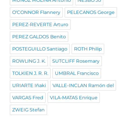
MUÑOZ MOLINA Antonio
NESBO Jo
O'CONNOR Flannery
PELECANOS George
PEREZ-REVERTE Arturo
PEREZ GALDOS Benito
POSTEGUILLO Santiago
ROTH Philip
ROWLING J. K.
SUTCLIFF Rosemary
TOLKIEN J. R. R.
UMBRAL Francisco
URIARTE Iñaki
VALLE-INCLAN Ramón del
VARGAS Fred
VILA-MATAS Enrique
ZWEIG Stefan