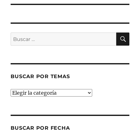
BU
Buscar
por:
BUSCAR POR TEMAS
Buscar
por
temas
BUSCAR POR FECHA