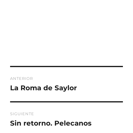
Navegación
ANTERIOR
de
La Roma de Saylor
Entrada
anterior:
entradas
SIGUIENTE
Sin retorno. Pelecanos
Entrada
siguiente: