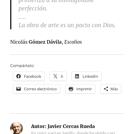
primeriza a su inimaginable
perfección.
…..
La obra de arte es un pacto con Dios.
Nicolás
Gómez Dávila
,
Escolios
Compártalo:
Facebook
X
LinkedIn
Correo electrónico
Imprimir
Más
Autor:
Javier Cercas Rueda
En 1965 nací en Sevilla, donde he vivido casi