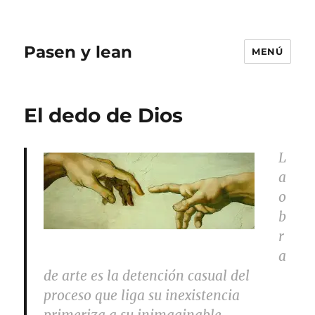
Pasen y lean
MENÚ
El dedo de Dios
L
a
o
b
r
a
de arte es la detención casual del
proceso que liga su inexistencia