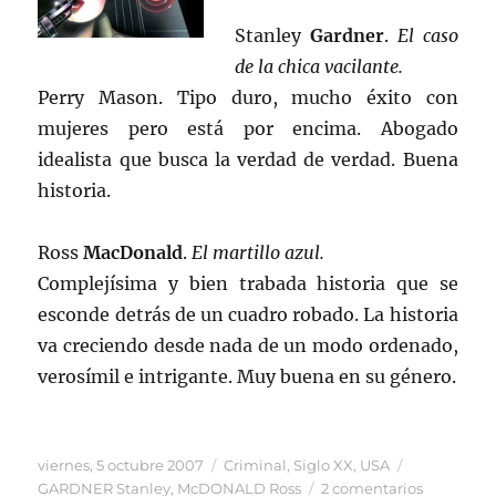
Stanley
Gardner
.
El caso
de la chica vacilante.
Perry Mason. Tipo duro, mucho éxito con
mujeres pero está por encima. Abogado
idealista que busca la verdad de verdad. Buena
historia.
Ross
MacDonald
.
El martillo azul.
Complejísima y bien trabada historia que se
esconde detrás de un cuadro robado. La historia
va creciendo desde nada de un modo ordenado,
verosímil e intrigante. Muy buena en su género.
Publicado
Categorías
Etiquetas
viernes, 5 octubre 2007
Criminal
,
Siglo XX
,
USA
el
en
GARDNER Stanley
,
McDONALD Ross
2 comentarios