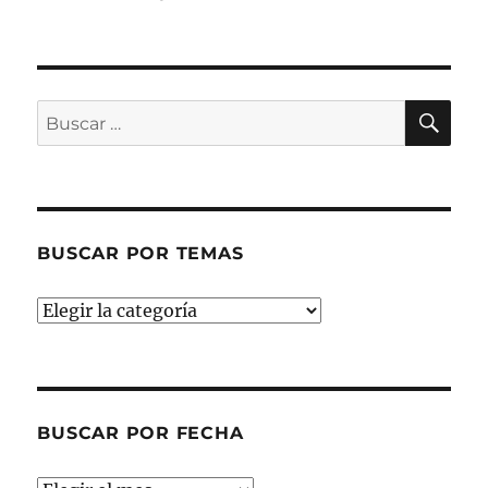
Novela
negra
BU
Buscar
por:
BUSCAR POR TEMAS
Buscar
por
temas
BUSCAR POR FECHA