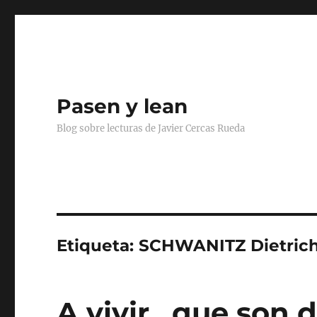
Pasen y lean
Blog sobre lecturas de Javier Cercas Rueda
Etiqueta:
SCHWANITZ Dietric
A vivir…que son d