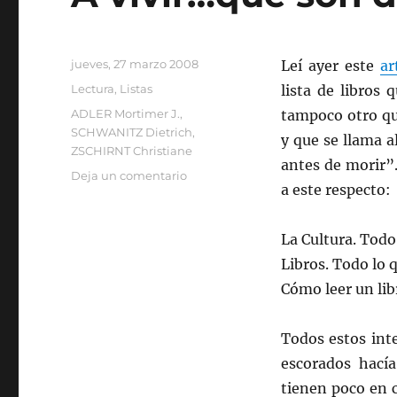
Publicado
jueves, 27 marzo 2008
Leí ayer este
ar
el
Categorías
Lectura
,
Listas
lista de libros
Etiquetas
ADLER Mortimer J.
,
tampoco otro que
SCHWANITZ Dietrich
,
y que se llama a
ZSCHIRNT Christiane
antes de morir”.
en
Deja un comentario
a este respecto:
A
vivir…
que
La Cultura. Todo
son
Libros. Todo lo 
dos
libros
Cómo leer un lib
Todos estos inte
escorados hacía
tienen poco en c