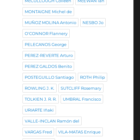
McCULLOUGH Colleen
McEWAN Ian
MONTAIGNE Michel de
MUÑOZ MOLINA Antonio
NESBO Jo
O'CONNOR Flannery
PELECANOS George
PEREZ-REVERTE Arturo
PEREZ GALDOS Benito
POSTEGUILLO Santiago
ROTH Philip
ROWLING J. K.
SUTCLIFF Rosemary
TOLKIEN J. R. R.
UMBRAL Francisco
URIARTE Iñaki
VALLE-INCLAN Ramón del
VARGAS Fred
VILA-MATAS Enrique