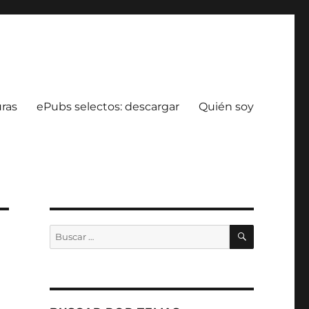
uras
ePubs selectos: descargar
Quién soy
BUSCAR
Buscar
por: