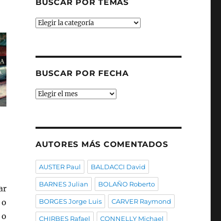
BUSCAR POR TEMAS
Buscar
por
temas
BUSCAR POR FECHA
Buscar
por
fecha
AUTORES MÁS COMENTADOS
AUSTER Paul
BALDACCI David
BARNES Julian
BOLAÑO Roberto
ar
 o
BORGES Jorge Luis
CARVER Raymond
 o
CHIRBES Rafael
CONNELLY Michael