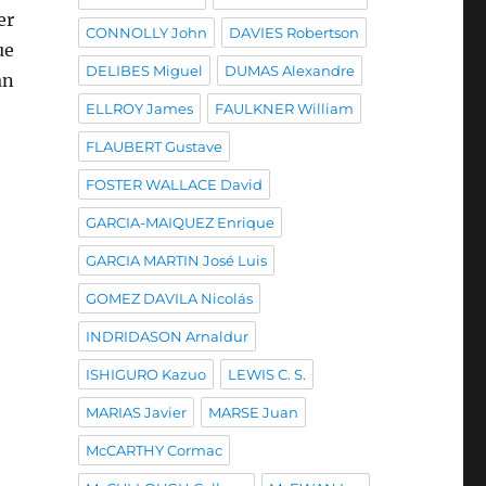
er
CONNOLLY John
DAVIES Robertson
ue
DELIBES Miguel
DUMAS Alexandre
an
ELLROY James
FAULKNER William
FLAUBERT Gustave
FOSTER WALLACE David
GARCIA-MAIQUEZ Enrique
GARCIA MARTIN José Luis
GOMEZ DAVILA Nicolás
INDRIDASON Arnaldur
ISHIGURO Kazuo
LEWIS C. S.
MARIAS Javier
MARSE Juan
McCARTHY Cormac